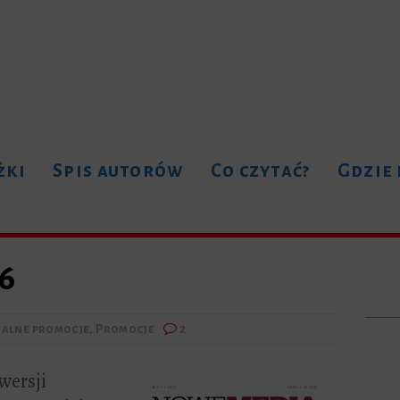
żki
Spis autorów
Co czytać?
Gdzie
6
ualne promocje
,
Promocje
2
wersji