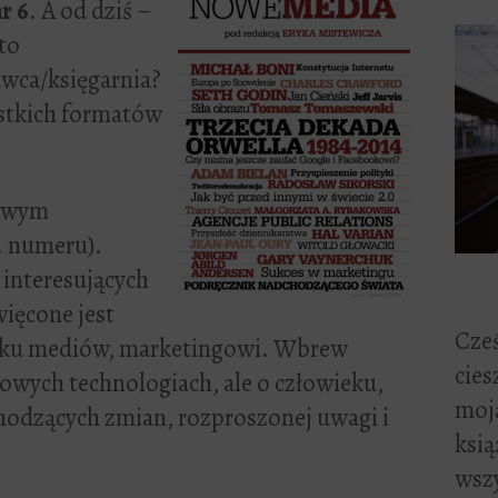
r 6
. A od dziś –
to
wca/księgarnia?
ystkich formatów
kawym
. numeru).
i interesujących
ięcone jest
Cześ
nku mediów, marketingowi. Wbrew
cies
owych technologiach, ale o człowieku,
moją
hodzących zmian, rozproszonej uwagi i
ksią
wszy