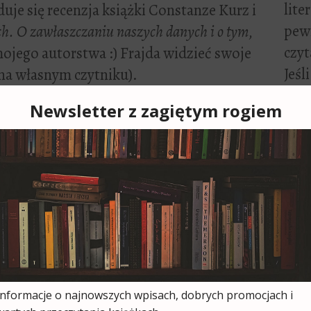
lite
e się recenzja książki Constanze Kurz i
pewn
h. O zawłaszczaniu naszych danych i o tym,
czyt
ojego autorstwa :) Frajda widzieć swoje
Jeśl
na własnym czytniku).
kome
podzielę się z pewnością swoimi
mni
zasem znikam czytać.
odp
Więc
bookpoint
za 19,95 zł.
wnictwo Pedagogiczne OPERON.
Zapi
entarze (2)
Adre