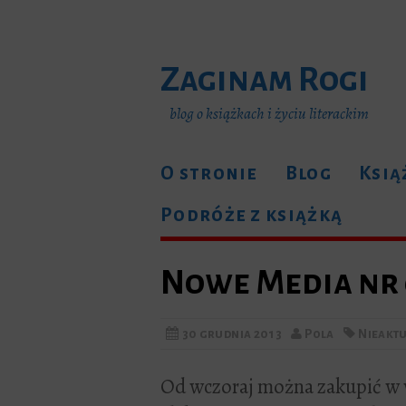
Zaginam Rogi
blog o książkach i życiu literackim
O stronie
Blog
Ksią
Podróże z książką
Nowe Media nr 
30 grudnia 2013
Pola
Nieakt
Od wczoraj można zakupić w 