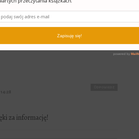
Odpowiedz
ny drobnym błędem systemu, następnym
 w dniu premiery ;)
Odpowiedz
 14:28
ki za informację!