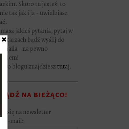
rackim. Skoro tu jesteś, to
ie tak jak i ja - uwielbiasz
ać.
i masz jakieś pytania, pytaj w
ntarzach bądź wyślij do
e maila - na pewno
owiem!
ej o blogu znajdziesz
tutaj
.
Bądź na bieżąco!
sz się na newsletter
s e-mail: