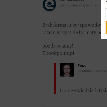
Ebookpoint.pl
30 grudnia 2013 w 14:10
Brak formatu był spowodowa
razem wszystkie formaty będą
pozdrawiamy!
Ebookpoint.pl
Pola
30 grudnia 2013 w
Dobrze wiedzieć. Dzię