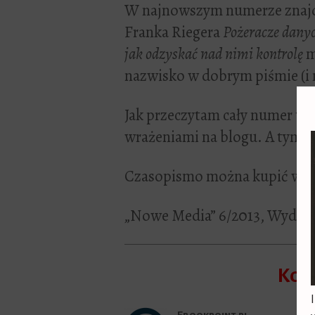
W najnowszym numerze znajduj
Franka Riegera
Pożeracze danyc
jak odzyskać nad nimi kontrolę
m
nazwisko w dobrym piśmie (i 
Jak przeczytam cały numer to 
wrażeniami na blogu. A tymc
Czasopismo można kupić w
E
„Nowe Media” 6/2013, Wyda
Kom