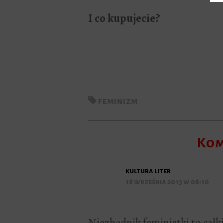
I co kupujecie?
feminizm
Kom
kultura liter
18 września 2013 w 08:10
Niezbędnik feministki to cał