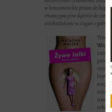
niezależności finansowej zostaje
w konsumenckie prawo do kupow
emancypacyjne dążenie do samosp
zniekształcone w slogan o potrz
Trzeci
Walte
zaznac
przeł
czołow
brytyj
socjol
rozmów
nam na
seksiz