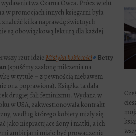
i wydawnictwa Czarna Owca. Prócz wielu
a w promocjach innych księgarni była
 znaleźć kilka naprawdę świetnych
ie są obowiązkową lekturą dla każdej
erwszy rzut idzie
Mistyka kobiecości
Betty
an
(spuśćmy zasłonę milczenia na
ówkę w tytule – z pewnością niebawem
ie ona poprawiona). Książka ta dała
Cześ
tek drugiej fali feminizmu. Wydana w
cies
roku w USA, zakwestionowała kontrakt
moją
zny, według którego kobiety miały się
ksią
ać jako niepracujące żony i matki, a ich
wszy
ymi ambicjami miało być prowadzenie