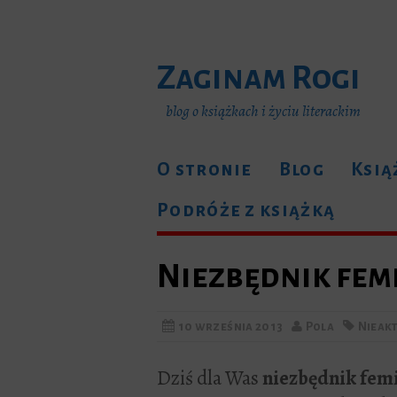
Zaginam Rogi
blog o książkach i życiu literackim
O stronie
Blog
Ksią
Podróże z książką
Niezbędnik fem
10 września 2013
Pola
Nieak
Dziś dla Was
niezbędnik femi