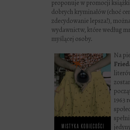
proponuje w promocji książk
dobrych kryminałów (choć cen
zdecydowanie lepsza!), można
wydawnictw, które według mn
myślącej osoby.
Na pi
Fried
liter
zostan
począ
1963 
społec
spełni
jedyn