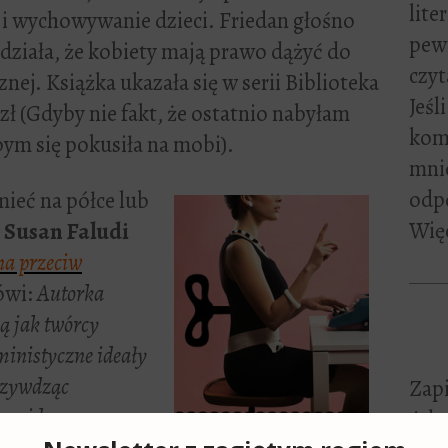
lite
i wychowywanie dzieci. Friedan głośno
pewn
działa, że kobiety mają prawo dążyć do
czyt
znej. Książka ukazała się w serii Biblioteka
Jeśl
zł (Gdyby nie fakt, że ostatnio nabyłam
kome
bym się pokusiła na mobi).
mni
odp
mieć na półce lub
Więc
a
Susan Faludi
na przeciw
ówi:
Autorka
ją jak twórcy
ministyczne ideały
rzywdząc
Zapi
zna idea
Adre