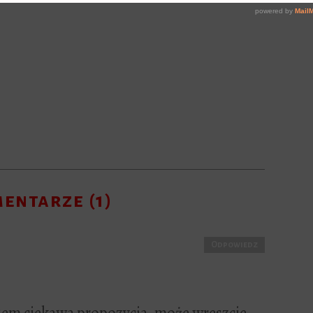
entarze (1)
Odpowiedz
kiem ciekawa propozycja, może wreszcie