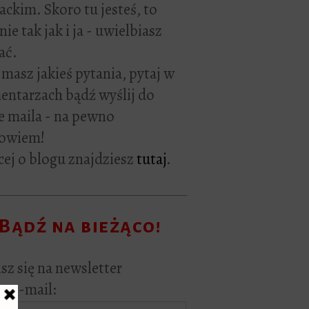
rackim. Skoro tu jesteś, to
ie tak jak i ja - uwielbiasz
ać.
i masz jakieś pytania, pytaj w
ntarzach bądź wyślij do
e maila - na pewno
owiem!
ej o blogu znajdziesz
tutaj
.
Bądź na bieżąco!
sz się na newsletter
s e-mail: