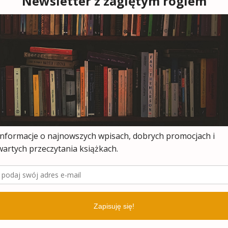
 cynicznie przekuta
ania; a
ełnienia zostaje
ebie samodoskonalenia.
Cena: 17,45 zł.
ą, ostatnią już książką, jest praca
Natashy
r
Żywe lalki. Powrót seksizmu
. Wydawca
za, że Natasha Walter, autorka
omowej pozycji
The New Feminism
i jedna z
ych komentatorek współczesnej kultury
skiej, napisała, na podstawie badań
ogicznych, wywiadów i prywatnych
, odważną i szczerą książkę, która każe
 nowo zdefiniować pojęcia kobiecości i
mu. Cena: 19,44 zł.