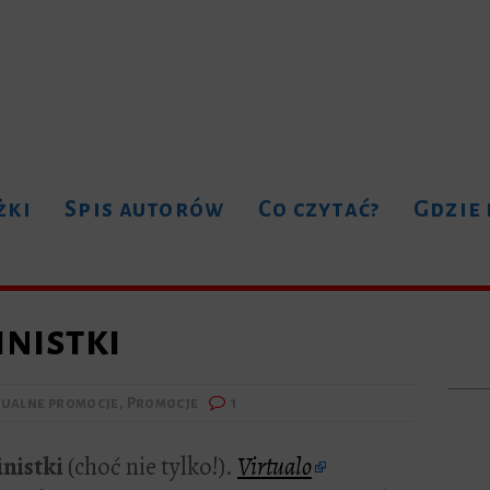
żki
Spis autorów
Co czytać?
Gdzie
inistki
tualne promocje
,
Promocje
1
nistki
(choć nie tylko!).
Virtualo