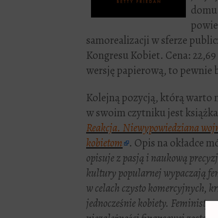
domu 
powie
samorealizacji w sferze public
Kongresu Kobiet. Cena: 22,69 
wersję papierową, to pewnie 
Kolejną pozycją, którą warto 
w swoim czytniku jest książk
Reakcja. Niewypowiedziana woj
kobietom
. Opis na okładce m
opisuje z pasją i naukową precyz
kultury popularnej wypaczają fe
w celach czysto komercyjnych, k
jednocześnie kobiety. Feministyc