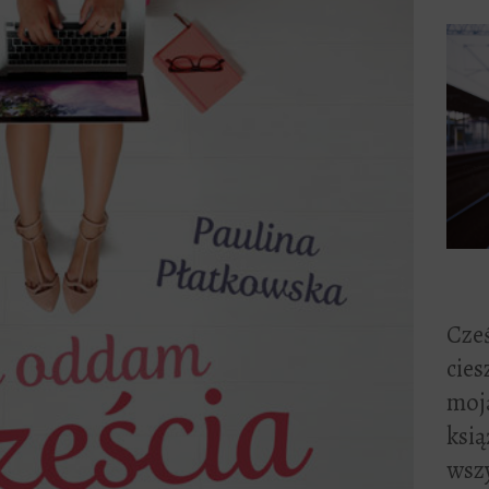
Cześ
cies
moją
ksią
wszy