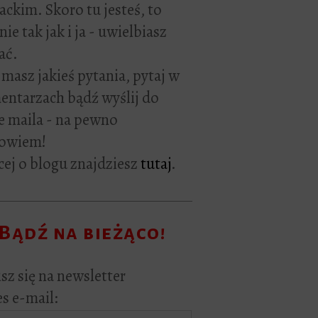
rackim. Skoro tu jesteś, to
ie tak jak i ja - uwielbiasz
ać.
i masz jakieś pytania, pytaj w
ntarzach bądź wyślij do
e maila - na pewno
owiem!
ej o blogu znajdziesz
tutaj
.
Bądź na bieżąco!
sz się na newsletter
s e-mail: