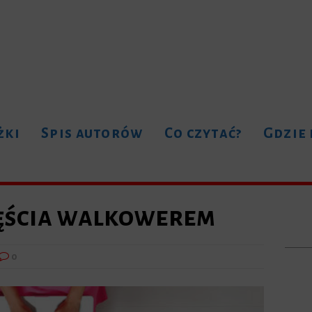
żki
Spis autorów
Co czytać?
Gdzie
ęścia walkowerem
0