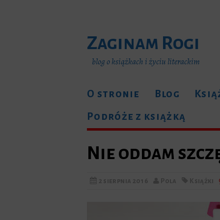
Zaginam Rogi
blog o książkach i życiu literackim
O stronie
Blog
Ksią
Podróże z książką
Nie oddam szcz
2 sierpnia 2016
Pola
Książki