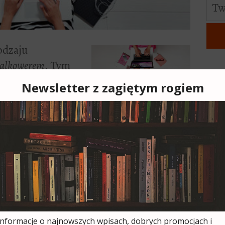
odzaju
walkowerem
. Tym
a kwartał
tunku tych
niezobowiązujący,
Od czasu do
a odskocznia.
– Jagody i Magdy.
kają się po latach
Ich historie
ch maili, w których opisują swoje