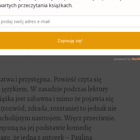
 całkiem sporo.
miłość, i zawód. Wszystkiego po trochu, jak
t związek, który się zakończył, a z drugiej
omans. Są trudne decyzje, bo obie kobiety
na coś zdecydować. Każda szuka dla siebie
 łatwa i przystępna. Powieść czyta się
m językiem. W zasadzie podczas lektury
siążka jest zabawna i mimo że pojawia się
(rozwód, zdrada, rozstanie) to jednak nie
ncholijnym nastrojem. Wręcz przeciwnie.
ręconą na jej podstawie komedię
gę, że jedna z autorek – Paulina