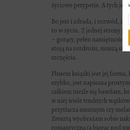
życiowe perypetie. A tych jest
Bo jest i zdrada, i rozwód, i 
to w życiu. Z jednej strony jes
– gorący, pełen namiętności r
stoją na rozdrożu, muszą się 
szczęścia.
Plusem książki jest jej forma,
szybko, jest napisana prosty
całkiem nieźle się bawiłam, k
w niej wiele trudnych wątków 
przytłacza smutnym czy mela
Zresztą wyobrażam sobie nak
romantyczną (a biorąc pod uwa