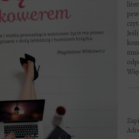
lite
pewn
czyt
Jeśl
kome
mni
odp
Więc
Zapi
Adre