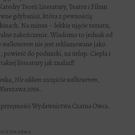
atedry Teorii Literatury, Teatru i Filmu
awne gdybania), która z pewnością
kinach. Na minus – lekkie ujęcie tematu,
alne zakończenie. Wiadomo to jednak od
ia walkowerem
nie jest reklamowane jako
, powieść do poduszki, na urlop. Ciepła i
akiej literatury jak znalazł!
owska,
Nie oddam szczęścia walkowerem
,
Warszawa 2016.
 uprzejmości Wydawnictwa Czarna Owca.
epistolarna