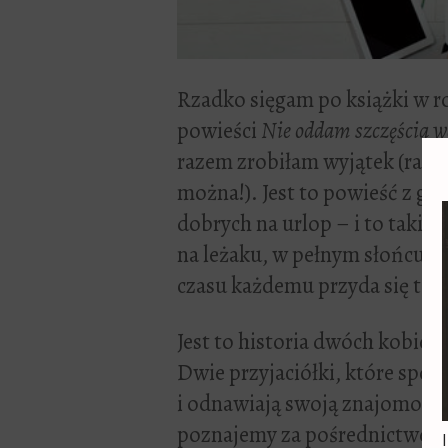
Rzadko sięgam po książki w r
powieści
Nie oddam szczęścia 
razem zrobiłam wyjątek (raz n
można!). Jest to powieść z ga
dobrych na urlop – i to taki 
na leżaku, w pełnym słońcu. 
czasu każdemu przyda się tak
Jest to historia dwóch kobiet 
Dwie przyjaciółki, które spoty
i odnawiają swoją znajomość. 
poznajemy za pośrednictwem i