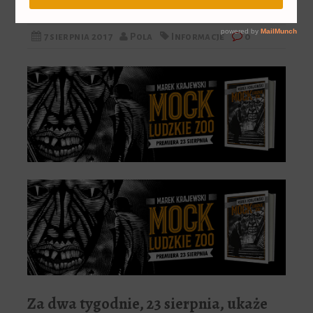
7 sierpnia 2017
Pola
Informacje
0
Za dwa tygodnie, 23 sierpnia, ukaże