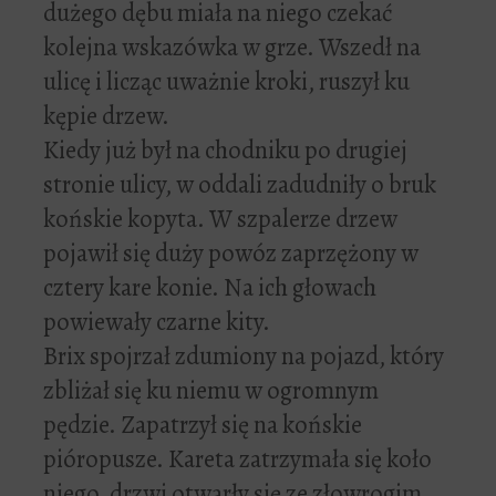
dużego dębu miała na niego czekać
kolejna wskazówka w grze. Wszedł na
ulicę i licząc uważnie kroki, ruszył ku
kępie drzew.
Kiedy już był na chodniku po drugiej
stronie ulicy, w oddali zadudniły o bruk
końskie kopyta. W szpalerze drzew
pojawił się duży powóz zaprzężony w
cztery kare konie. Na ich głowach
powiewały czarne kity.
Brix spojrzał zdumiony na pojazd, który
zbliżał się ku niemu w ogromnym
pędzie. Zapatrzył się na końskie
pióropusze. Kareta zatrzymała się koło
niego, drzwi otwarły się ze złowrogim