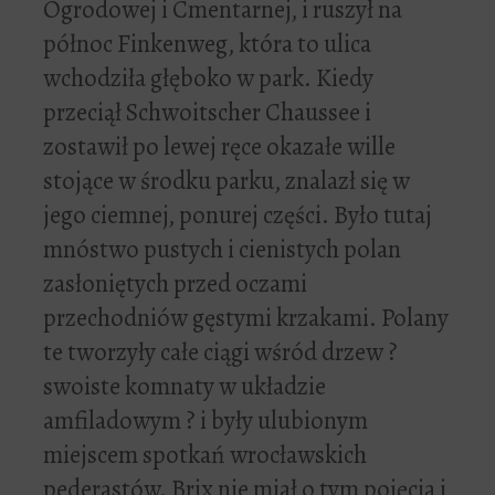
Ogrodowej i Cmentarnej, i ruszył na
północ Finkenweg, która to ulica
wchodziła głęboko w park. Kiedy
przeciął Schwoitscher Chaussee i
zostawił po lewej ręce okazałe wille
stojące w środku parku, znalazł się w
jego ciemnej, ponurej części. Było tutaj
mnóstwo pustych i cienistych polan
zasłoniętych przed oczami
przechodniów gęstymi krzakami. Polany
te tworzyły całe ciągi wśród drzew ?
swoiste komnaty w układzie
amfiladowym ? i były ulubionym
miejscem spotkań wrocławskich
pederastów. Brix nie miał o tym pojęcia i