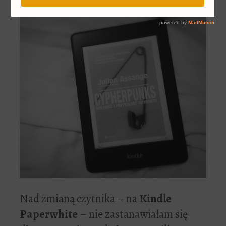
Nad zmianą czytnika – na
Kindle
Paperwhite
– nie zastanawiałam się