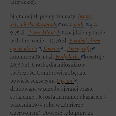
Literackie).
Najtaniej złapiemy dramaty:
Iwona,
księżniczka Burgunda
oraz
Ślub
są za
9,75 zł.
Trans-Atlantyk
znajdziemy także
w dobrej cenie – 11,70 zł.
Bakakaj i inne
opowiadania
,
Kosmos
i
Pornografię
kupimy za 19,44 zł.
Ferdydurke
kosztuje
20,80 zł. Gratką dla miłośników
twórczości Gombrowicza będzie
powieść sensacyjna
Opętani
,
drukowana w przedwojennej prasie
codziennej. Jej ostatni numer ukazał się 3
wrzesnia 1939 roku w „Kurierze
Czerwonym”. Powieść tę kupimy za