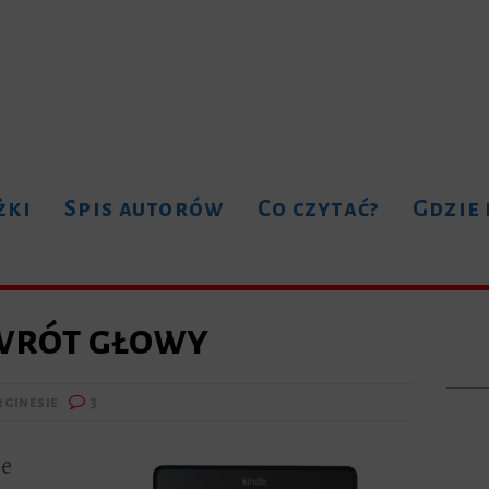
żki
Spis autorów
Co czytać?
Gdzie
wrót głowy
rginesie
3
ie