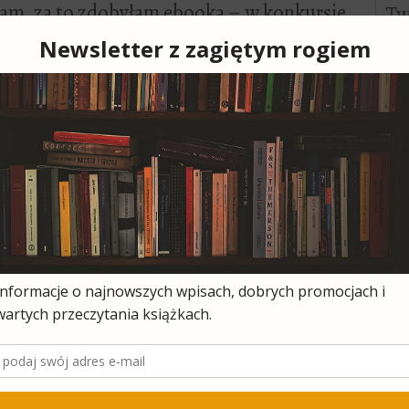
ałam, za to zdobyłam ebooka – w konkursie
a :) Czytnik Pawła trafił w moje ręce, a
 tacie. Z pewnością się ucieszy –
nie prasy w wersji elektronicznej! :) Za
ojej rodzinie sięgnie 100%. Ja posiadam
e Touch, a tata dostanie Kindle Classic
owy zawrót głowy
. Nic, tylko czytać! :)