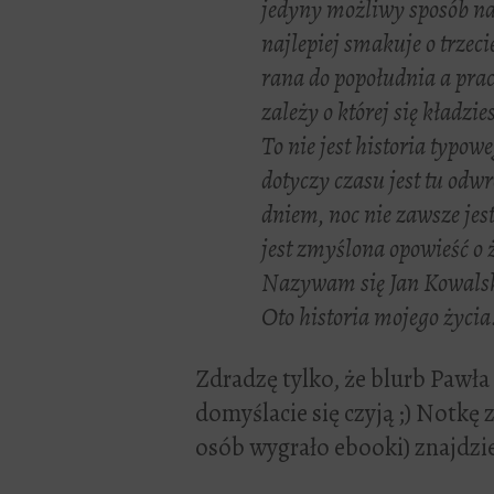
jedyny możliwy sposób na ż
najlepiej smakuje o trzeci
rana do popołudnia a prac
zależy o której się kładz
To nie jest historia typo
dotyczy czasu jest tu odw
dniem, noc nie zawsze jes
jest zmyślona opowieść o 
Nazywam się Jan Kowalski
Oto historia mojego życia
Zdradzę tylko, że blurb Pawł
domyślacie się czyją ;) Notkę 
osób wygrało ebooki) znajdzi