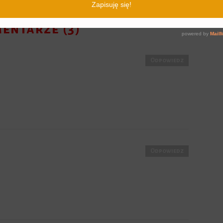
entarze (3)
Odpowiedz
Odpowiedz