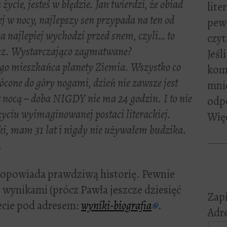
ycie, jesteś w błędzie. Jan twierdzi, że obiad
lite
ej w nocy, najlepszy sen przypada na ten od
pewn
a najlepiej wychodzi przed snem, czyli… to
czyt
iesz. Wystarczająco zagmatwane?
Jeśl
wego mieszkańca planety Ziemia. Wszystko co
kome
rócone do góry nogami, dzień nie zawsze jest
mni
t nocą – doba NIGDY nie ma 24 godzin. I to nie
odp
życiu wyimaginowanej postaci literackiej.
Więc
, mam 31 lat i nigdy nie używałem budzika.
.
a opowiada prawdziwą historię. Pewnie
z wynikami (prócz Pawła jeszcze dziesięć
Zapi
ecie pod adresem:
wyniki-biografia
.
Adre