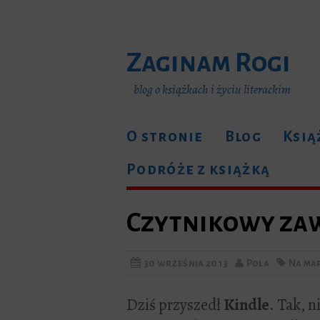
Zaginam Rogi
blog o książkach i życiu literackim
O stronie
Blog
Ksią
Podróże z książką
Czytnikowy za
30 września 2013
Pola
Na ma
Dziś przyszedł
Kindle
. Tak, n