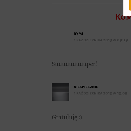
Kom
rymi
1 października 2013 w 09:19
Suuuuuuuuuper!
niespiesznie
1 października 2013 w 13:09
Gratuluję :)