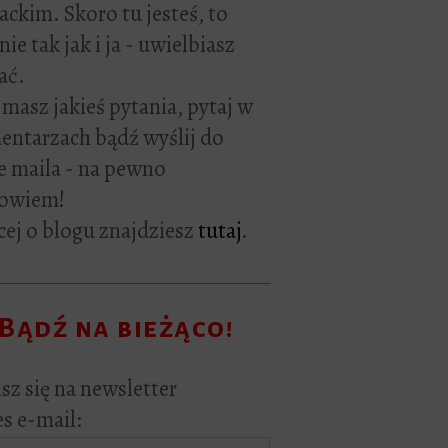
rackim. Skoro tu jesteś, to
ie tak jak i ja - uwielbiasz
ać.
i masz jakieś pytania, pytaj w
ntarzach bądź wyślij do
e maila - na pewno
owiem!
ej o blogu znajdziesz
tutaj
.
Bądź na bieżąco!
sz się na newsletter
s e-mail: