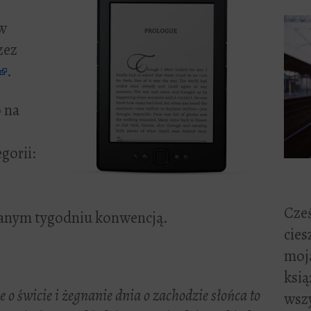
w
zez
.
 na
gorii:
Cześ
danym tygodniu konwencją.
cies
moją
ksią
e o świcie i żegnanie dnia o zachodzie słońca to
wszy