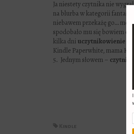
Ja niestety czytnika nie wygr
na blurba w kategorii fantastyk
niebawem przekażę go… mojemu
spodobało mu się bowiem czyta
kilka dni
uczytnikowienie
w m
Kindle Paperwhite, mama Kindl
5. Jednym słowem –
czytnik
Kindle