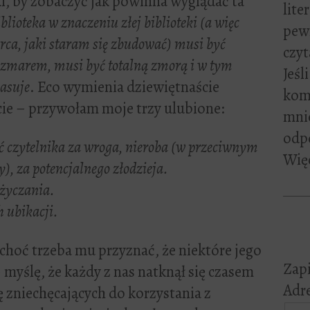
eki, by zobaczyć jak powinna wyglądać ta
lite
blioteka w znaczeniu złej biblioteki (a więc
pewn
ca, jaki staram się zbudować) musi być
czyt
zmarem, musi być totalną zmorą i w tym
Jeśl
pasuje
. Eco wymienia dziewiętnaście
kome
ie – przywołam moje trzy ulubione:
mni
odp
ć czytelnika za wroga, nieroba (w przeciwnym
Więc
y), za potencjalnego złodzieja.
życzania.
h ubikacji.
choć trzeba mu przyznać, że niektóre jego
Zapi
 myślę, że każdy z nas natknął się czasem
Adre
ę zniechęcających do korzystania z