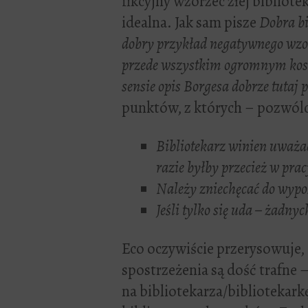
fikcyjny wzorzec złej bibliot
idealna. Jak sam pisze
Dobra bi
dobry przykład negatywnego wzor
przede wszystkim ogromnym kos
sensie opis Borgesa dobrze tutaj 
punktów, z których – pozwólc
Bibliotekarz winien uważa
razie byłby przecież w prac
Należy zniechęcać do wypo
Jeśli tylko się uda – żadnyc
Eco oczywiście przerysowuje, 
spostrzeżenia są dość trafne –
na bibliotekarza/bibliotekark