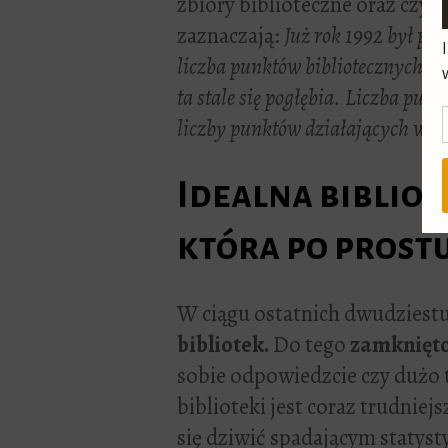
zbiory biblioteczne oraz czyt
zaznaczają:
Już rok 1992 był p
liczba punktów bibliotecznych była
ta stale się pogłębia. Liczba pun
liczby punktów działających w 19
Idealna bibliot
która po prostu
W ciągu ostatnich dwudziestu 
bibliotek.
Do tego
zamknięto
sobie odpowiedzcie czy dużo t
biblioteki jest coraz trudniej
się dziwić spadającym staty