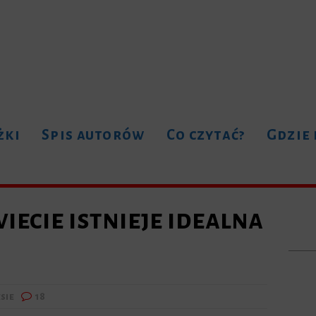
żki
Spis autorów
Co czytać?
Gdzie
wiecie istnieje idealna
sie
18