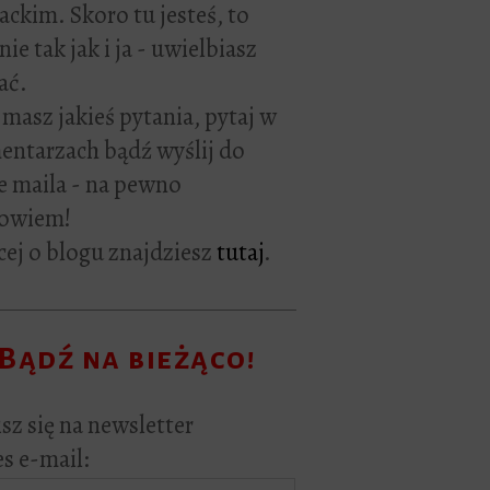
rackim. Skoro tu jesteś, to
ie tak jak i ja - uwielbiasz
ać.
i masz jakieś pytania, pytaj w
ntarzach bądź wyślij do
e maila - na pewno
owiem!
ej o blogu znajdziesz
tutaj
.
Bądź na bieżąco!
sz się na newsletter
s e-mail: