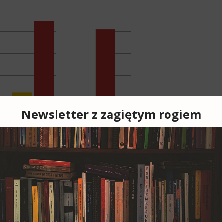
 10.269 bibliotek oraz 17.565 punktów
ibliotek było już tylko 8.182, a punktów
zy opracowania „Sieć bibliotek w Polsce,