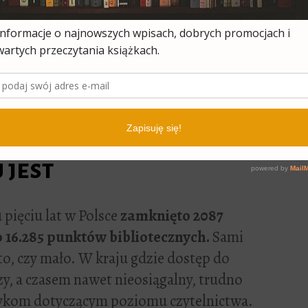
elnictwo w latach dziewięćdziesiątych”
ierwszym w okresie powojennym, w którym
 mniejsza od liczby bibliotek i filii, a różnica
któw bibliotecznych stanowiła w 1999 r. 16,5%
90 r.
eka to czasem ta,
 jest
pięciu lat w Polsce
zamknięto 2087
 16.285 punktów bibliotecznych.
Sami
o, czy mało. W kraju gdzie dostęp do
szy, a czasem nawet nieosiągalny, trudno
stykom dotyczącym poziomu czytelnictwa.