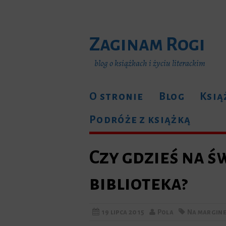
Zaginam Rogi
blog o książkach i życiu literackim
O stronie
Blog
Ksią
Podróże z książką
Czy gdzieś na ś
biblioteka?
19 lipca 2015
Pola
Na margine