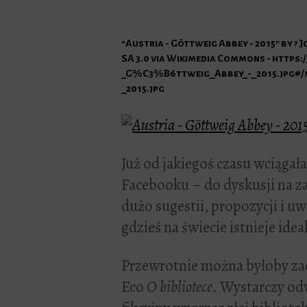
"Austria - Göttweig Abbey - 2015" by ?
SA 3.0 via Wikimedia Commons - https:
_G%C3%B6ttweig_Abbey_-_2015.jpg#/
_2015.jpg
Już od jakiegoś czasu wciągała
Facebooku – do dyskusji na z
dużo sugestii, propozycji i u
gdzieś na świecie istnieje idea
Przewrotnie można byłoby za
Eco
O bibliotece
. Wystarczy od