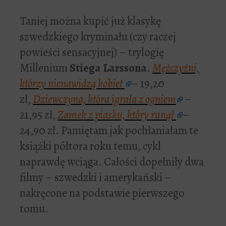
Taniej można kupić już klasykę
szwedzkiego kryminału (czy raczej
powieści sensacyjnej) – trylogię
Millenium
Stiega Larssona
.
Mężczyźni,
którzy nienawidzą kobiet
– 19,20
zł,
Dziewczyna, która igrała z ogniem
–
21,95 zł,
Zamek z piasku, który runął
–
24,90 zł. Pamiętam jak pochłaniałam te
książki półtora roku temu, cykl
naprawdę wciąga. Całości dopełniły dwa
filmy – szwedzki i amerykański –
nakręcone na podstawie pierwszego
tomu.