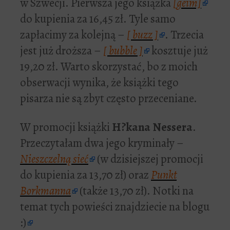
w Szwecji. Pierwsza jego książka
[geim]
do kupienia za 16,45 zł. Tyle samo
zapłacimy za kolejną –
[ buzz ]
. Trzecia
jest już droższa –
[ bubble ]
kosztuje już
19,20 zł. Warto skorzystać, bo z moich
obserwacji wynika, że książki tego
pisarza nie są zbyt często przeceniane.
W promocji książki
H?kana Nessera
.
Przeczytałam dwa jego kryminały –
Nieszczelną sieć
(w dzisiejszej promocji
do kupienia za 13,70 zł) oraz
Punkt
Borkmanna
(także 13,70 zł). Notki na
temat tych powieści znajdziecie na blogu
:)