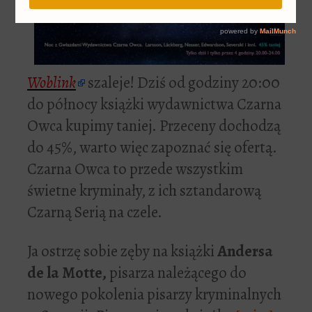
Woblink
szaleje! Dziś od godziny 20:00
do północy książki wydawnictwa Czarna
Owca kupimy taniej. Przeceny dochodzą
do 45%, warto więc zapoznać się ofertą.
Czarna Owca to przede wszystkim
świetne kryminały, z ich sztandarową
Czarną Serią na czele.
Ja ostrzę sobie zęby na książki
Andersa
de la Motte,
pisarza należącego do
nowego pokolenia pisarzy kryminalnych