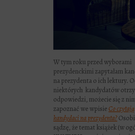
W tym roku przed wyborami
prezydenckimi zapytałam ka
na prezydenta o ich lektury. 
niektórych kandydatów otrz
odpowiedzi, możecie się z ni
zapoznać we wpisie
Co czytają
kandydaci na prezydenta?
Osobi
sądzę, że temat książek (w og