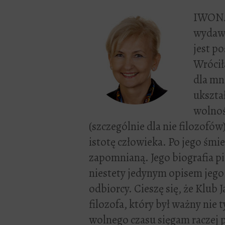
IWONA
wydawa
jest p
Wróci
dla mn
ukszta
wolnoś
(szczególnie dla nie filozofó
istotę człowieka. Po jego śmier
zapomnianą. Jego biografia p
niestety jedynym opisem jego 
odbiorcy. Cieszę się, że Klub 
filozofa, który był ważny nie t
wolnego czasu sięgam raczej p