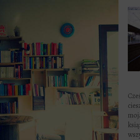
Cześ
cies
moją
ksią
wszy