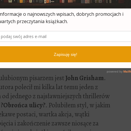
edliwość
KOWALSKI: Aktualnie, z uwagi na
iny syna, nie mam zbyt wiele czasu na
ie książek. Wieczorami wracam do czasów
ski, ponieważ zasiadamy do czytania
ków i bajek dla dzieci.
lubionym pisarzem jest
John Grisham
.
tora polecił mi kilka lat temu jeden z
 od jednego z najsławniejszych thrillerów
?Obrońca ulicy?
. Polubiłem styl, w jakim
ekawe postaci, wartka akcja, wątki
ięcia i zakończenie zawsze niosące za