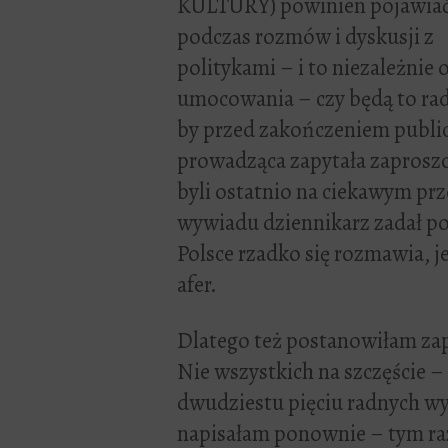
KULTURY) powinien pojawiać
podczas rozmów i dyskusji z
politykami – i to niezależnie 
umocowania – czy będą to rad
by przed zakończeniem publi
prowadząca zapytała zaproszon
byli ostatnio na ciekawym prz
wywiadu dziennikarz zadał po
Polsce rzadko się rozmawia, jeż
afer.
Dlatego też postanowiłam zap
Nie wszystkich na szczęście –
dwudziestu pięciu radnych wys
napisałam ponownie – tym ra