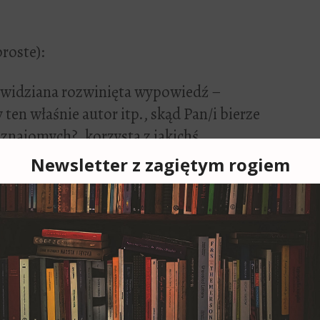
roste):
 widziana rozwinięta wypowiedź –
 ten właśnie autor itp., skąd Pan/i bierze
 znajomych?, korzysta z jakichś
h?)
Panu/i największe wrażenie?
0 radnych (z 25). U reszty pewnie trwa
dzone bardzo dokładne rozwarstwienie.
tają toruńscy radni, to zapraszam do