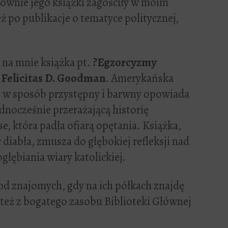
ównie jego książki zagościły w moim
 po publikacje o tematyce politycznej,
na mnie książka pt.
?Egzorcyzmy
a
Felicitas D. Goodman
. Amerykańska
y, w sposób przystępny i barwny opowiada
ednocześnie przerażającą historię
e, która padła ofiarą opętania. Książka,
 diabła, zmusza do głębokiej refleksji nad
głębiania wiary katolickiej.
od znajomych, gdy na ich półkach znajdę
 też z bogatego zasobu Biblioteki Głównej