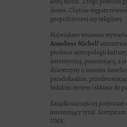
sobą morał. Z tego powodu gł
domu. Chętnie sięgam również
geopolitycznej czy religijnej.
Największe wrażenie wywarła 
Anneliese Michel?
autorstw
profesor antropologii kultur
autentyczną, pasjonującą, a j
dziewczyny o imieniu Annelies
paradoksalnie, przedstawiając
ludzkim życiem i skłania do po
Książki najczęściej pożyczam 
interesujący tytuł. Korzystam
UMK.