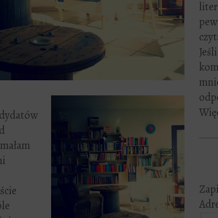
lite
pewn
czyt
Jeśl
kome
mni
odp
Więc
ndydatów
Od
ymałam
mi
Zapi
ście
Adre
óle