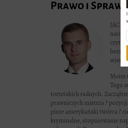
Prawo i Sprawi
JACEK 
narodz
czytan
beztro
wierszy
Moim u
Tego au
toruńskich radnych. Zacząłem
prawniczych mistrza ? pozycji
pisze amerykański twórca ? ci
kryminalne, stopniowanie nap