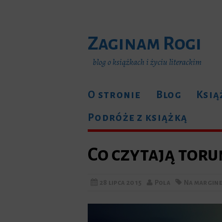
Zaginam Rogi
blog o książkach i życiu literackim
O stronie
Blog
Ksią
Podróże z książką
Co czytają toru
28 lipca 2015
Pola
Na margine