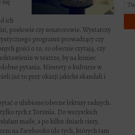
 się
od ich
ni, posłowie czy senatorowie. Wystarczy
cystycznego programu prowadzący czy
ych gości o to, co obecnie czytają, czy
edstawieniu w teatrze, by na koniec
dobne pytania. Niestety o kulturze w
eli już to przy okazji jakichś skandali i
ytać o ulubione/obecne lektury radnych.
 tylko tych z Torunia. Do wszystkich
łałam maile, a po kilku dniach ciszy,
zem na Facebooku (do tych, których tam