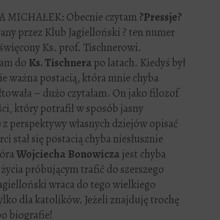
 MICHAŁEK: Obecnie czytam
?Pressje?
ny przez Klub Jagielloński ? ten numer
oświęcony Ks. prof. Tischnerowi.
łam do
Ks. Tischnera
po latach. Kiedyś był
ie ważna postacią, która mnie chyba
łtowała – dużo czytałam. On jako filozof
ci, który potrafił w sposób jasny
w) z perspektywy własnych dziejów opisać
ci stał się postacią chyba niesłusznie
ióra
Wojciecha Bonowicza
jest chyba
życia próbującym trafić do szerszego
Jagielloński wraca do tego wielkiego
ylko dla katolików. Jeżeli znajduję trochę
o biografie!