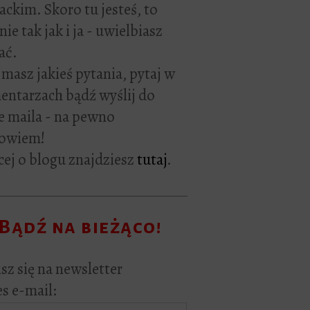
rackim. Skoro tu jesteś, to
ie tak jak i ja - uwielbiasz
ać.
i masz jakieś pytania, pytaj w
ntarzach bądź wyślij do
e maila - na pewno
owiem!
ej o blogu znajdziesz
tutaj
.
Bądź na bieżąco!
sz się na newsletter
s e-mail: