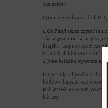
znalazłam).
Pytania były dwa (w dodatku p
1. Co Pan/i teraz czyta?
(mile
dlaczego akurat ta książka, czy
książki – kupuje?, pożycza od
toruńskich bibliotek – któryc
2. Jaka książka wywarła na 
Na pytania odpowiedziało mi 1
budowa danych i jest wprowa
Jeśli jesteście ciekawi, co czy
lektury.