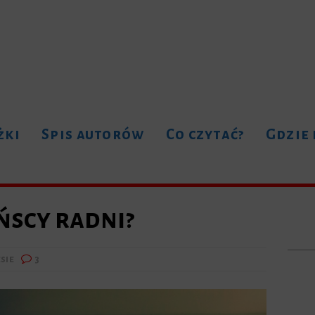
żki
Spis autorów
Co czytać?
Gdzie
ńscy radni?
sie
3