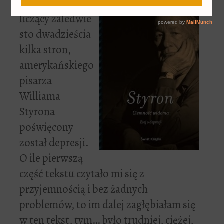
Niewielki esej,
liczący zaledwie
sto dwadzieścia
kilka stron,
amerykańskiego
pisarza
Williama
Styrona
poświęcony
został depresji.
O ile pierwszą
część tekstu czytało mi się z
przyjemnością i bez żadnych
problemów, to im dalej zagłębiałam się
w ten tekst, tym… było trudniej, ciężej,