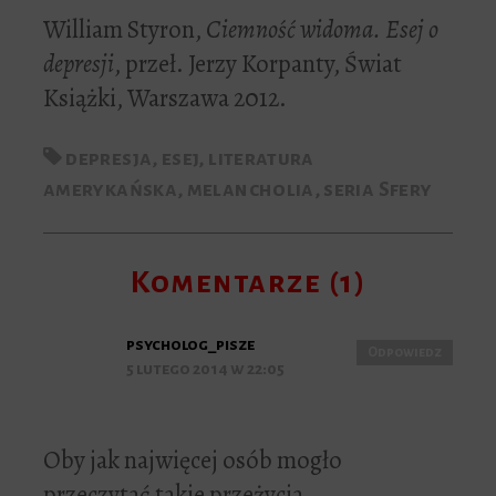
William Styron,
Ciemność widoma. Esej o
depresji
, przeł. Jerzy Korpanty, Świat
Książki, Warszawa 2012.
depresja
,
esej
,
literatura
amerykańska
,
melancholia
,
seria Sfery
Komentarze (1)
psycholog_pisze
Odpowiedz
5 lutego 2014 w 22:05
Oby jak najwięcej osób mogło
przeczytać takie przeżycia.