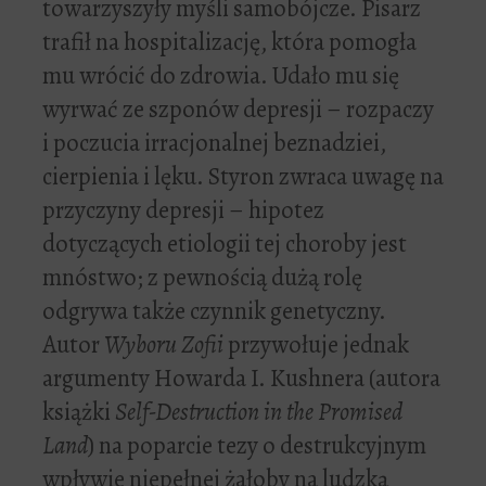
towarzyszyły myśli samobójcze. Pisarz
trafił na hospitalizację, która pomogła
mu wrócić do zdrowia. Udało mu się
wyrwać ze szponów depresji – rozpaczy
i poczucia irracjonalnej beznadziei,
cierpienia i lęku. Styron zwraca uwagę na
przyczyny depresji – hipotez
dotyczących etiologii tej choroby jest
mnóstwo; z pewnością dużą rolę
odgrywa także czynnik genetyczny.
Autor
Wyboru Zofii
przywołuje jednak
argumenty Howarda I. Kushnera (autora
książki
Self-Destruction in the Promised
Land
) na poparcie tezy o destrukcyjnym
wpływie niepełnej żałoby na ludzką