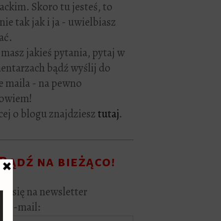
rackim. Skoro tu jesteś, to
ie tak jak i ja - uwielbiasz
ać.
i masz jakieś pytania, pytaj w
ntarzach bądź wyślij do
e maila - na pewno
owiem!
ej o blogu znajdziesz
tutaj
.
Bądź na bieżąco!
sz się na newsletter
s e-mail: