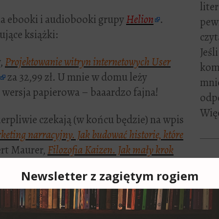
lite
a ebooki i audiobooki grupy
Helion
.
pewn
jące książki:
czyt
Jeśl
y,
Projektowanie witryn internetowych User
kome
za 32,99 zł. U mnie w domu leży
mni
 wersja papierowa – baaardzo fajna!
odp
Więc
ierpliwie czekają (w końcu będzie) na wpis
eting narracyjny. Jak budować historie, które
ert Maurer,
Filozofia Kaizen. Jak mały krok
4 zł.
Zapi
acka Kotarbińskiego
– w promocji kosztuje
Adre
adnik networkingu. Zbuduj sieć trwałych