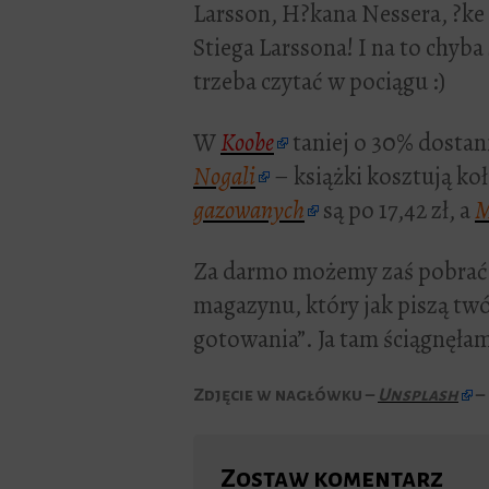
Larsson, H?kana Nessera, ?k
Stiega Larssona! I na to chyba
trzeba czytać w pociągu :)
W
Koobe
taniej o 30% dosta
Nogali
– książki kosztują koł
gazowanych
są po 17,42 zł, a
M
Za darmo możemy zaś pobrać
magazynu, który jak piszą twór
gotowania”. Ja tam ściągnęłam
Zdjęcie w nagłówku –
Unsplash
–
Zostaw komentarz