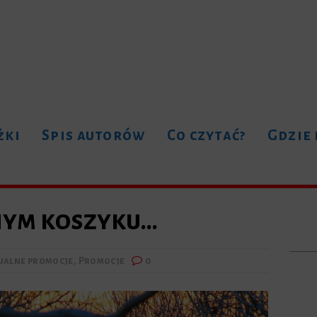
żki
Spis autorów
Co czytać?
Gdzie
nym koszyku…
ualne promocje
,
Promocje
0