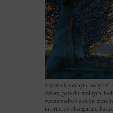
A w wielkanocnym koszyku? oby
święta, parę dni wolnych, będz
święta nadrobię swoje czyteln
internetowe księgarnie, kusz