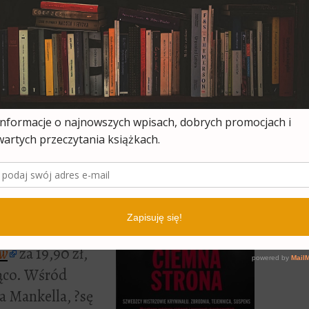
rza Turniaka i Witolda Antosiewicza za
ie!) oraz
Formuła wpływu. Działasz
mieszanie?
Chrisa Brogana i Juliena Smitha
a pewno wybiorę.
. Aha, obowiązuje do 21 kwietnia!
tylko
kryminały ?
0 zł – u mnie na
fierze
szwedzkich
mna strona.
ów
za 19,90 zł,
jąco. Wśród
 Mankella, ?sę