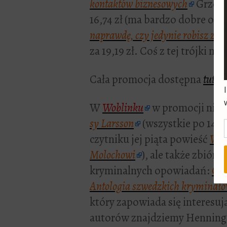
kontaktów biznesowych
Grzego
16,74 zł (ma bardzo dobre opin
naprawdę, czy jedynie robisz za
za 19,19 zł. Coś z tej trójki n
Cała promocja dostępna
tutaj
W
Woblinku
w promocji nie 
sy Larsson
(wszystkie po 14,3
czytniku jej piąta powieść
W o
Molochowi
), ale także zbiór 
kryminalnych opowiadań:
Cie
Antologia szwedzkich kryminał
który zapowiada się interesu
autorów znajdziemy Henninga