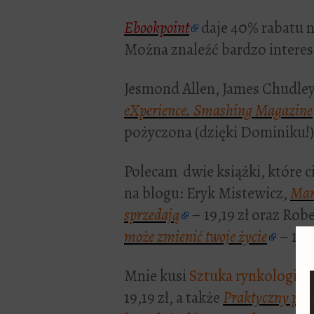
Ebookpoint
daje 40% rabatu n
Można znaleźć bardzo interesu
Jesmond Allen, James Chudle
eXperience. Smashing Magazine
pożyczona (dzięki Dominiku!)
Polecam dwie książki, które c
na blogu: Eryk Mistewicz,
Mark
sprzedają
– 19,19 zł oraz Rob
może zmienić twoje życie
– 11,9
Mnie kusi
Sztuka rynkologii
J
19,19 zł, a także
Praktyczny por