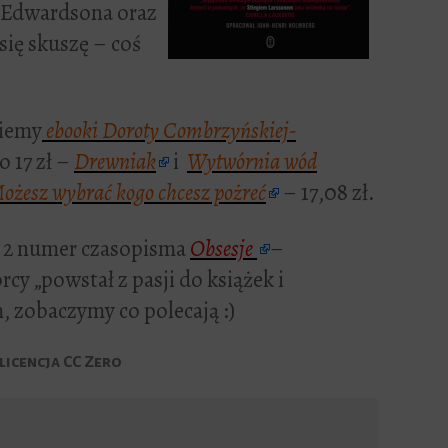
e Edwardsona oraz
 się skuszę – coś
niemy
ebooki Doroty Combrzyńskiej-
o 17 zł –
Drewniak
i
Wytwórnia wód
ożesz wybrać kogo chcesz pożreć
– 17,08 zł.
 2 numer czasopisma
Obsesje
–
cy „powstał z pasji do książek i
, zobaczymy co polecają :)
 licencja CC Zero