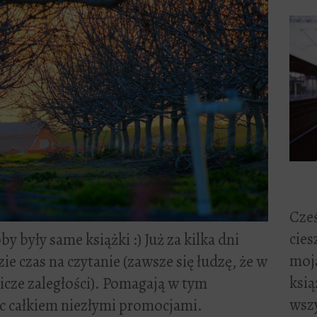
Cześ
cies
 były same książki :) Już za kilka dni
moją
ie czas na czytanie (zawsze się łudzę, że w
ksią
icze zaległości). Pomagają w tym
wszy
ąc całkiem niezłymi promocjami.