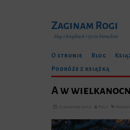
Zaginam Rogi
blog o książkach i życiu literackim
O stronie
Blog
Ksią
Podróże z książką
A w wielkanoc
15 kwietnia 2014
Pola
Nieakt