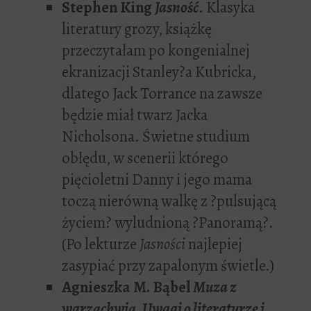
Stephen King
Jasność
. Klasyka
literatury grozy, książkę
przeczytałam po kongenialnej
ekranizacji Stanley?a Kubricka,
dlatego Jack Torrance na zawsze
będzie miał twarz Jacka
Nicholsona. Świetne studium
obłędu, w scenerii którego
pięcioletni Danny i jego mama
toczą nierówną walkę z ?pulsującą
życiem? wyludnioną ?Panoramą?.
(Po lekturze
Jasności
najlepiej
zasypiać przy zapalonym świetle.)
Agnieszka M. Bąbel
Muza z
warząchwią. Uwagi o literaturze i