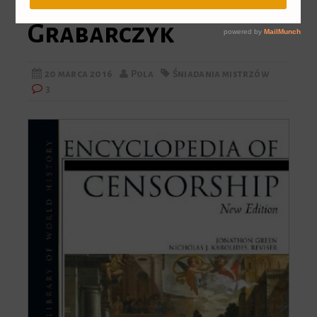
Grabarczyk
20 marca 2016
Pola
Śniadania mistrzów
3