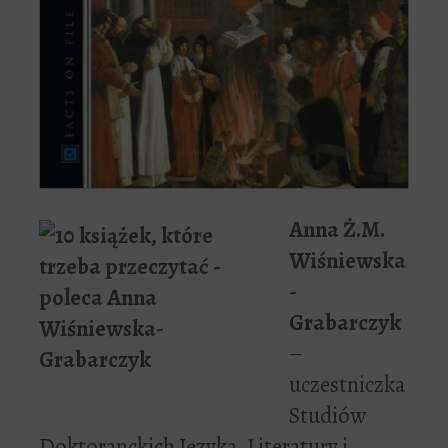
Anna Ż.M.
Wiśniewska
-
Grabarczyk
–
uczestniczka
Studiów
Doktoranckich Języka, Literatury i