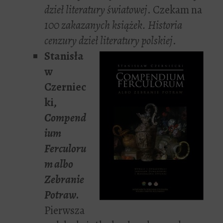
dzieł literatury światowej
. Czekam na
100 zakazanych książek. Historia
cenzury dzieł literatury polskiej
.
Stanisła
w
Czerniec
ki,
Compend
ium
Ferculoru
m albo
Zebranie
Potraw
.
Pierwsza