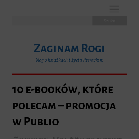
F
T
I
a
w
n
c
i
s
Zaginam Rogi
e
t
t
b
t
a
blog o książkach i życiu literackim
o
e
g
10 e-booków, które
o
r
r
k
a
polecam – promocja
m
w Publio