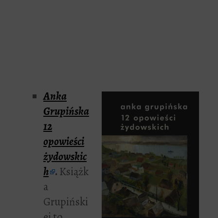
Anka
Grupińska
12
opowieści
żydowskic
h
.
Książk
a
Grupiński
ej to