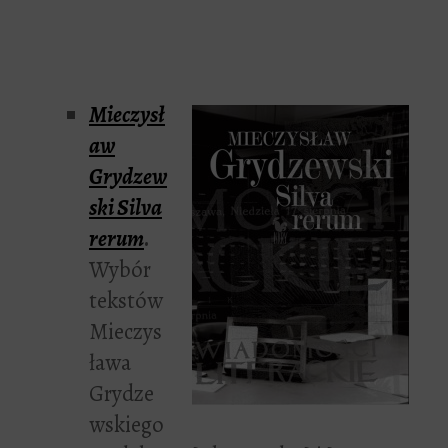
Mieczysł
aw
Grydzew
ski
Silva
rerum
.
Wybór
tekstów
Mieczys
ława
Grydze
wskiego