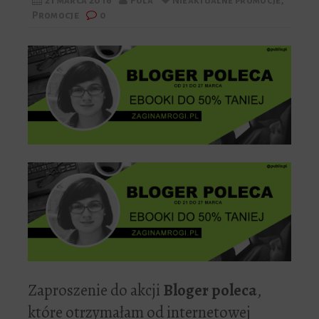
21 marca 2016
Pola
Nieaktualne promocje
,
Promocje
0
Zaproszenie do akcji
Bloger poleca
,
które otrzymałam od internetowej