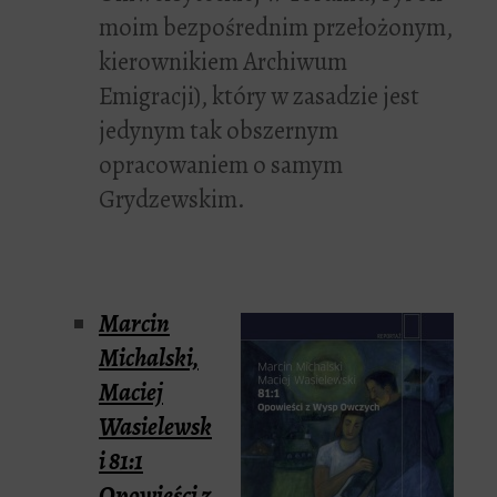
moim bezpośrednim przełożonym,
kierownikiem Archiwum
Emigracji), który w zasadzie jest
jedynym tak obszernym
opracowaniem o samym
Grydzewskim.
Marcin
Michalski,
Maciej
Wasielewsk
i
81:1
Opowieści z