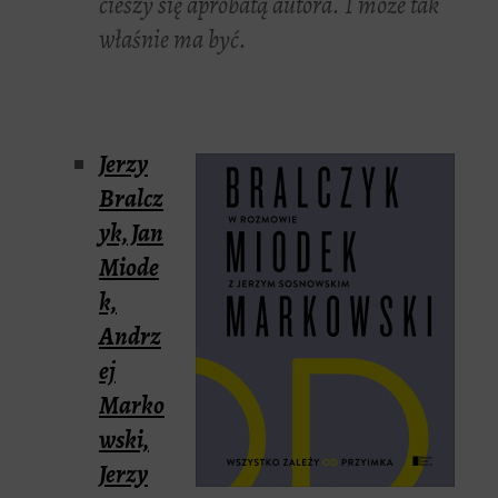
cieszy się aprobatą autora. I może tak
właśnie ma być.
Jerzy
Bralcz
yk, Jan
Miode
k,
Andrz
ej
Marko
wski,
Jerzy