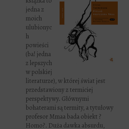
książka to
jedna z
moich
ulubionyc
h
powieści
(ba! jedna
z lepszych
w polskiej
literaturze), w której świat jest
przedstawiony z termiciej
perspektywy. Głównymi
bohaterami są termity, a tytułowy
profesor Mmaa bada obiekt ?
Homo?. Duża dawka absurdu,