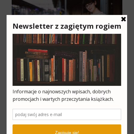
Cześć, jestem Pola i bardzo się cieszę, że
udało Ci się trafić na moją stronę, na
której piszę o książkach, czasopismach i
wszystkim, co związane z życiem
literackim. Skoro tu jesteś, to pewnie tak
jak i ja - uwielbiasz czytać.
Jeśli masz jakieś pytania, pytaj w