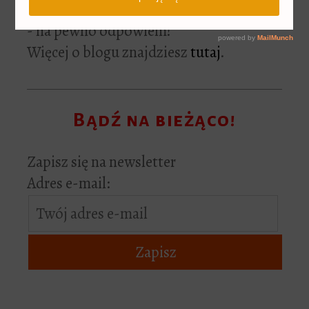
komentarzach bądź wyślij do mnie maila
- na pewno odpowiem!
Więcej o blogu znajdziesz
tutaj
.
Bądź na bieżąco!
Zapisz się na newsletter
Adres e-mail: