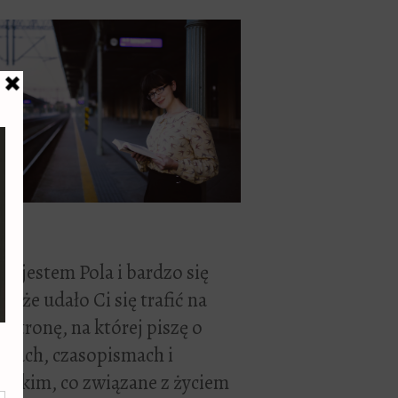
ć, jestem Pola i bardzo się
zę, że udało Ci się trafić na
 stronę, na której piszę o
żkach, czasopismach i
stkim, co związane z życiem