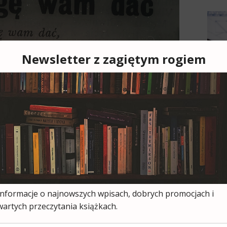
Cześ
cies
moją
ksią
wszy