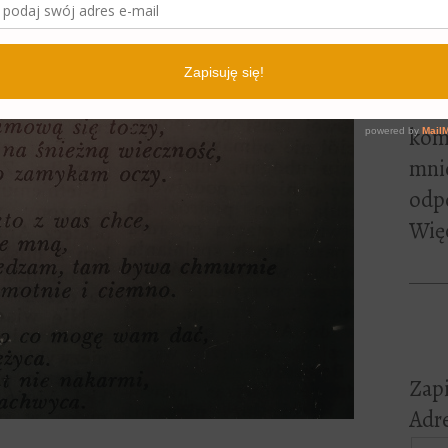
lite
pewn
czyt
Jeśl
kome
mni
odp
Więc
Zapi
Adre