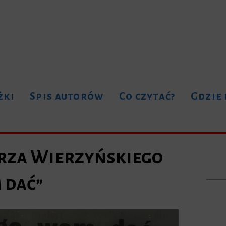
żki
Spis autorów
Co czytać?
Gdzie
rza Wierzyńskiego
 dać”