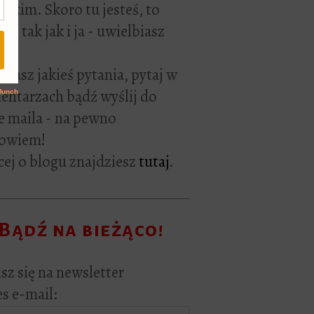
rackim. Skoro tu jesteś, to
ie tak jak i ja - uwielbiasz
ać.
i masz jakieś pytania, pytaj w
ntarzach bądź wyślij do
e maila - na pewno
owiem!
ej o blogu znajdziesz
tutaj
.
Bądź na bieżąco!
sz się na newsletter
s e-mail: