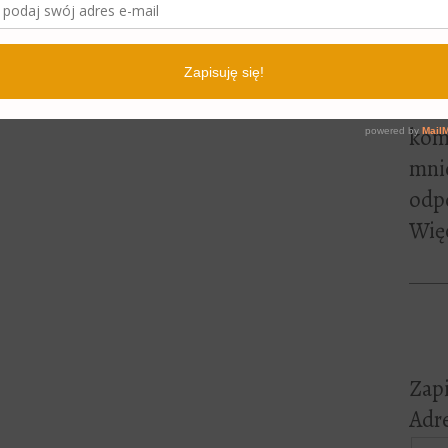
lite
pewn
czyt
Jeśl
kome
mni
odp
Więc
Zapi
Adre