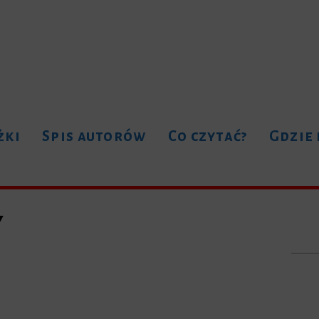
żki
Spis autorów
Co czytać?
Gdzie
y