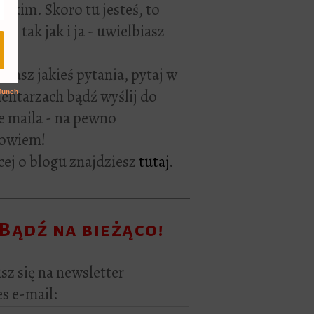
rackim. Skoro tu jesteś, to
ie tak jak i ja - uwielbiasz
ać.
i masz jakieś pytania, pytaj w
ntarzach bądź wyślij do
e maila - na pewno
owiem!
ej o blogu znajdziesz
tutaj
.
Bądź na bieżąco!
sz się na newsletter
s e-mail: