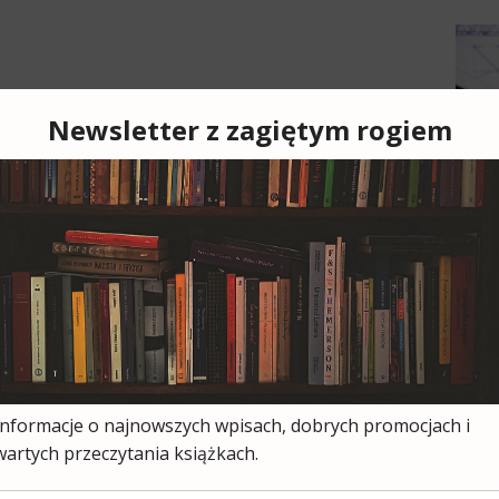
Cześ
cies
moją
ksią
wszy