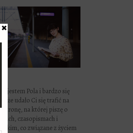
ć, jestem Pola i bardzo się
zę, że udało Ci się trafić na
 stronę, na której piszę o
żkach, czasopismach i
stkim, co związane z życiem