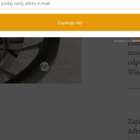
lite
pewn
czyt
Jeśl
kome
mni
odp
Więc
Zapi
Adre