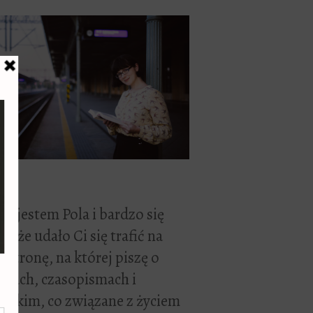
ć, jestem Pola i bardzo się
zę, że udało Ci się trafić na
 stronę, na której piszę o
żkach, czasopismach i
stkim, co związane z życiem