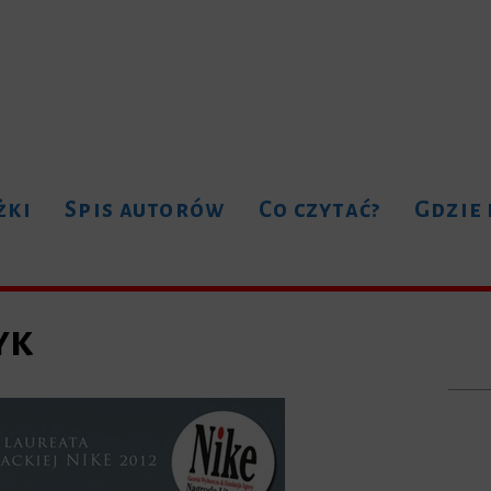
żki
Spis autorów
Co czytać?
Gdzie
yk