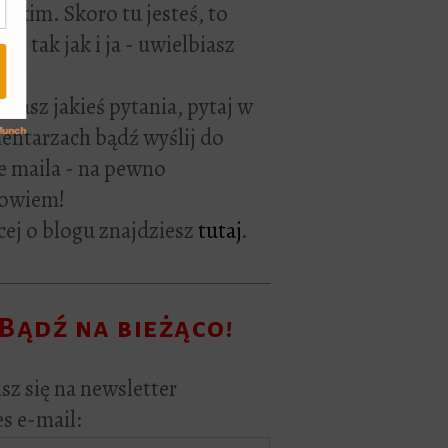
rackim. Skoro tu jesteś, to
ie tak jak i ja - uwielbiasz
ać.
i masz jakieś pytania, pytaj w
ntarzach bądź wyślij do
e maila - na pewno
owiem!
ej o blogu znajdziesz
tutaj
.
Bądź na bieżąco!
sz się na newsletter
s e-mail: