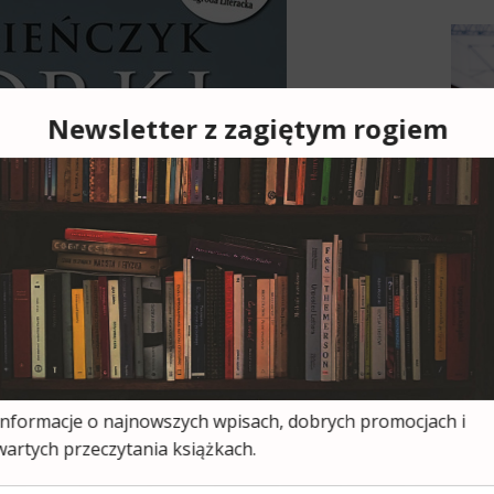
Cześ
cies
moją
ksią
wszy