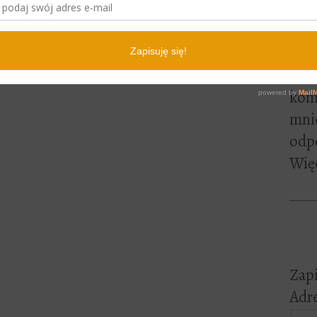
lite
pewn
czyt
Jeśl
kome
mni
odp
Więc
Zapi
Adre