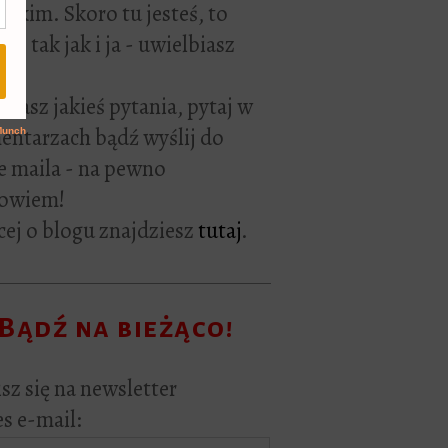
rackim. Skoro tu jesteś, to
ie tak jak i ja - uwielbiasz
ać.
i masz jakieś pytania, pytaj w
ntarzach bądź wyślij do
e maila - na pewno
owiem!
ej o blogu znajdziesz
tutaj
.
Bądź na bieżąco!
sz się na newsletter
s e-mail: