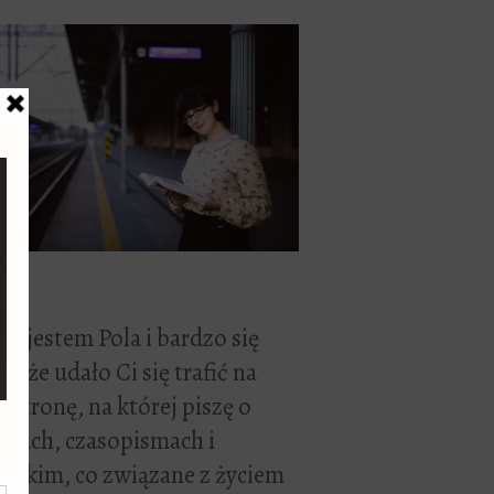
ć, jestem Pola i bardzo się
zę, że udało Ci się trafić na
 stronę, na której piszę o
żkach, czasopismach i
stkim, co związane z życiem