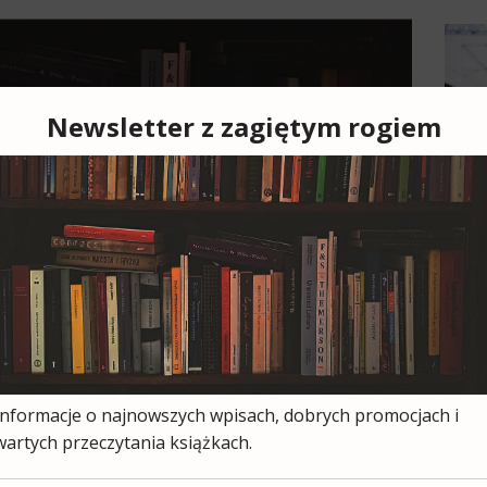
Cześ
cies
moją
ksią
wszy