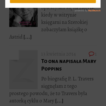
Spieszyłam się na zajęcia,
kiedy w witrynie
księgarni na Szerokiej
zobaczyłam książkę o
Astrid
[...]
13 kwietnia 2014
1
To ona napisała Mary
Poppins
Po biografię P. L. Travers
sięgnęłam z tego
prostego powodu, że to Travers była
autorką cyklu o Mary
[...]