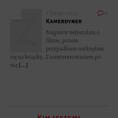
2 lutego 2014
0
Kamerdyner
Najpierw usłyszałam o
filmie, potem
przypadkiem natknęłam
się na książkę. Z zainteresowaniem po
nią
[...]
Kim jestem?