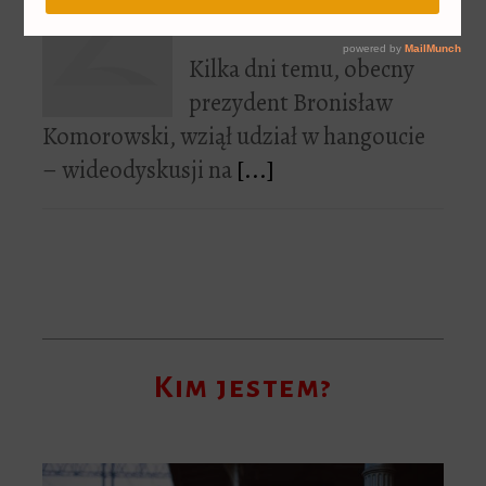
na prezydenta?
Kilka dni temu, obecny
prezydent Bronisław
Komorowski, wziął udział w hangoucie
– wideodyskusji na
[...]
Kim jestem?