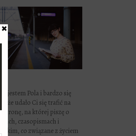
ć, jestem Pola i bardzo się
zę, że udało Ci się trafić na
 stronę, na której piszę o
żkach, czasopismach i
stkim, co związane z życiem