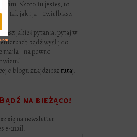
rackim. Skoro tu jesteś, to
ie tak jak i ja - uwielbiasz
ać.
i masz jakieś pytania, pytaj w
ntarzach bądź wyślij do
e maila - na pewno
owiem!
ej o blogu znajdziesz
tutaj
.
Bądź na bieżąco!
sz się na newsletter
s e-mail: