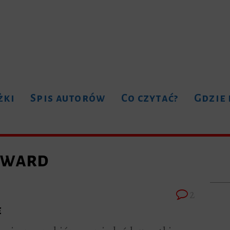
żki
Spis autorów
Co czytać?
Gdzie
Award
2
e