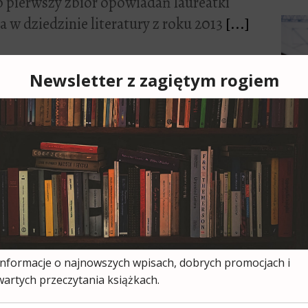
o pierwszy zbiór opowiadań laureatki
 w dziedzinie literatury z roku 2013
[...]
Cześ
cies
moją
ksią
wszy