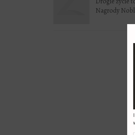
Drogie życie t
Nagrody Nobla