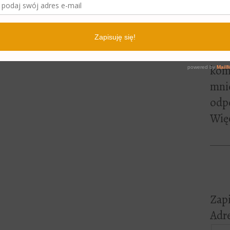
lite
pewn
czyt
Jeśl
kome
mni
odp
Więc
Zapi
Adre