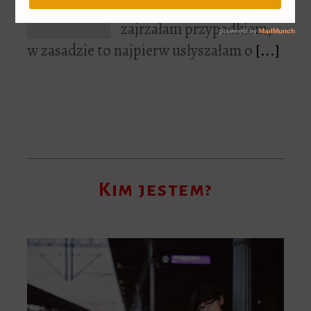
Hill Kobieta w czerni
zajrzałam przypadkiem;
w zasadzie to najpierw usłyszałam o
[...]
Kim jestem?