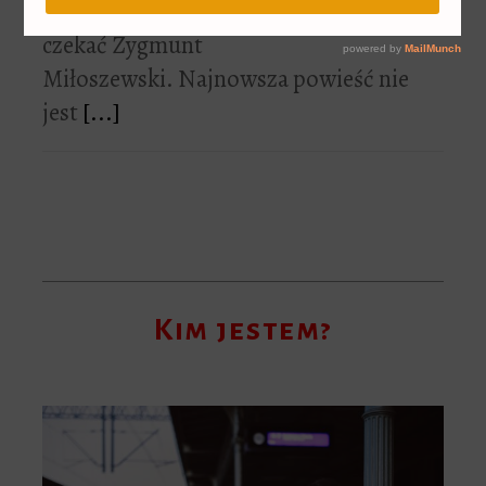
swoim czytelnikom
czekać Zygmunt
Miłoszewski. Najnowsza powieść nie
jest
[...]
Kim jestem?