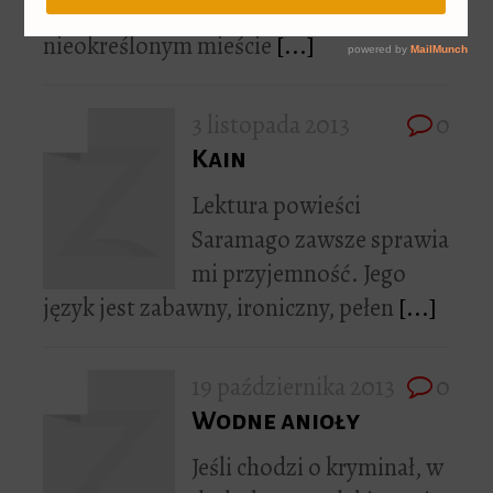
współczesnej kondycji ludzkiej. W bliżej
nieokreślonym mieście
[...]
3 listopada 2013
0
Kain
Lektura powieści
Saramago zawsze sprawia
mi przyjemność. Jego
język jest zabawny, ironiczny, pełen
[...]
19 października 2013
0
Wodne anioły
Jeśli chodzi o kryminał, w