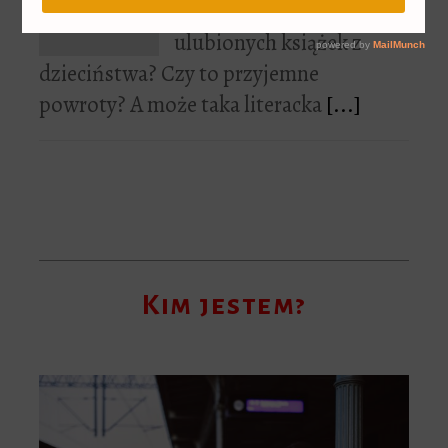
Wracacie do swoich
ulubionych książek z
dzieciństwa? Czy to przyjemne
powroty? A może taka literacka
[...]
Kim jestem?