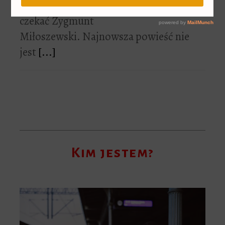
swoim czytelnikom
czekać Zygmunt
Miłoszewski. Najnowsza powieść nie
jest
[...]
Kim jestem?