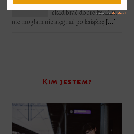
mojego wpisu o tym,
skąd brać dobre książki,
nie mogłam nie sięgnąć po książkę
[...]
Kim jestem?