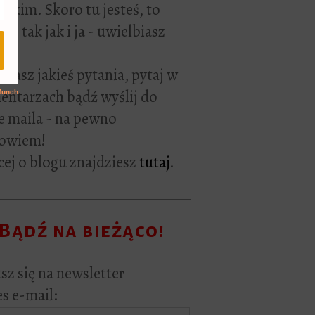
rackim. Skoro tu jesteś, to
ie tak jak i ja - uwielbiasz
ać.
i masz jakieś pytania, pytaj w
ntarzach bądź wyślij do
e maila - na pewno
owiem!
ej o blogu znajdziesz
tutaj
.
Bądź na bieżąco!
sz się na newsletter
s e-mail: