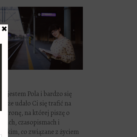
ć, jestem Pola i bardzo się
zę, że udało Ci się trafić na
 stronę, na której piszę o
żkach, czasopismach i
stkim, co związane z życiem