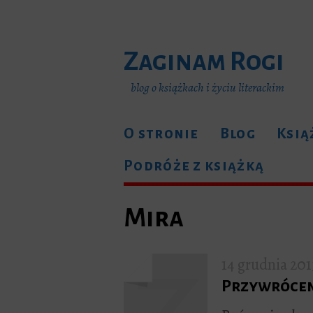
Zaginam Rogi
blog o książkach i życiu literackim
O stronie
Blog
Ksią
Podróże z książką
Mira
14 grudnia 201
Przywrócen