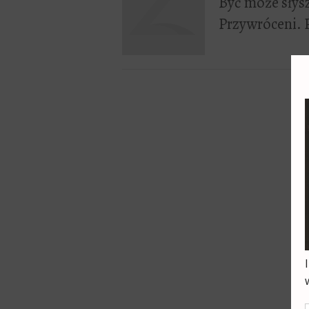
Być może słysz
Przywróceni. 