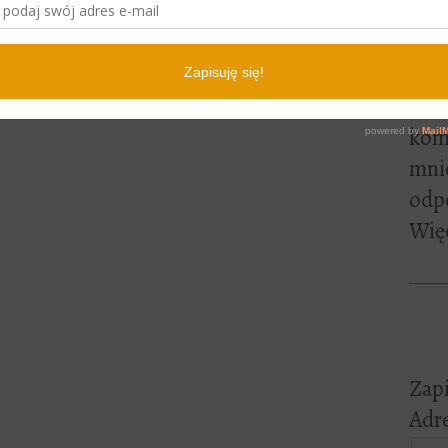
lite
pewn
czyt
Jeśl
kome
mni
odp
Więc
Zapi
Adre