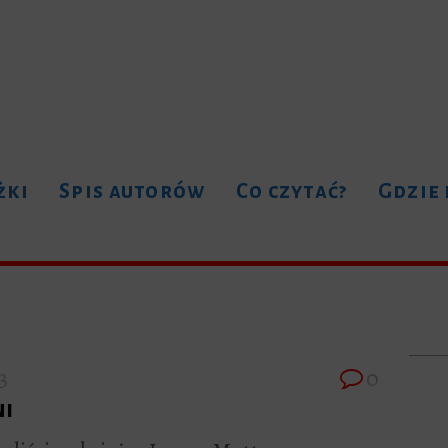
żki
Spis autorów
Co czytać?
Gdzie
3
0
i