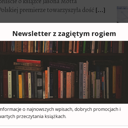
eliście o książce Jasona Motta
Polskiej premierze towarzyszyła dość
[...]
Cześ
cies
moją
ksią
wszy