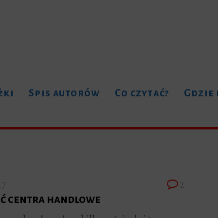
żki
Spis autorów
Co czytać?
Gdzie
17
2
ać centra handlowe