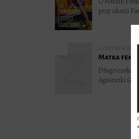
O Natalii Fied
przy okazji P
2 czerwca 201
Matka femin
Długo czekałam
Agnieszki Gra