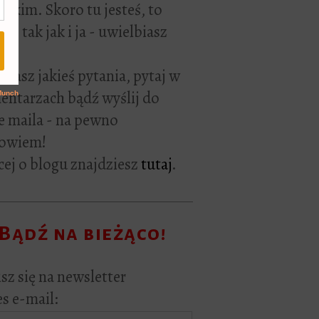
rackim. Skoro tu jesteś, to
ie tak jak i ja - uwielbiasz
ać.
i masz jakieś pytania, pytaj w
ntarzach bądź wyślij do
e maila - na pewno
owiem!
ej o blogu znajdziesz
tutaj
.
Bądź na bieżąco!
sz się na newsletter
s e-mail: