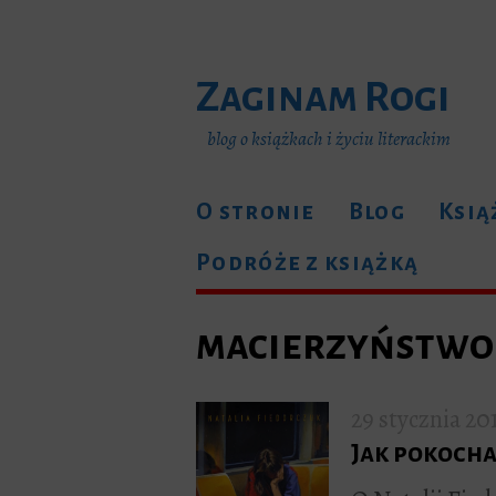
Zaginam Rogi
blog o książkach i życiu literackim
O stronie
Blog
Ksią
Podróże z książką
macierzyństwo
29 stycznia 20
Jak pokoch