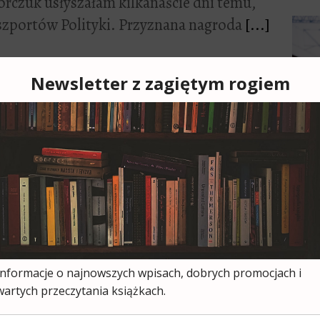
orczuk usłyszałam kilkanaście dni temu,
aszportów Polityki. Przyznana nagroda
[...]
4
1
istka
 (cztery lata!) na kolejną książkę
ff. Co się odwlecze, to… wiadomo.
[...]
Cześ
cies
moją
ksią
wszy