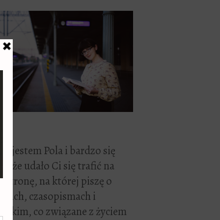
ć, jestem Pola i bardzo się
zę, że udało Ci się trafić na
 stronę, na której piszę o
żkach, czasopismach i
stkim, co związane z życiem