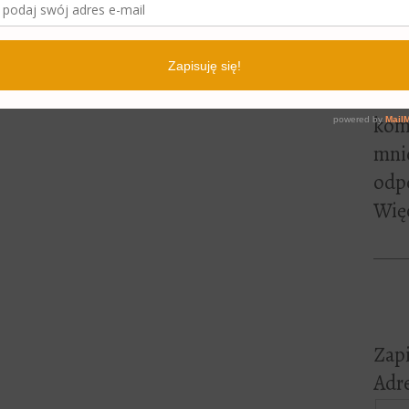
lite
pewn
czyt
Jeśl
kome
mni
odp
Więc
Zapi
Adre