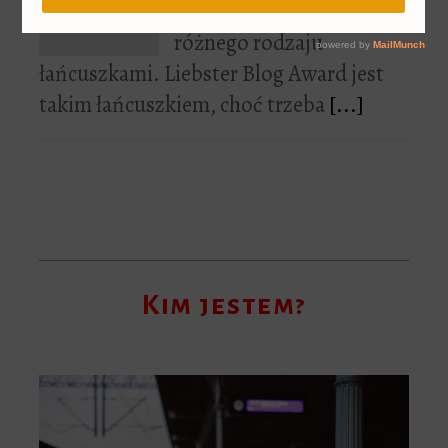
Nie przepadam za
różnego rodzaju
łańcuszkami. Liebster Blog Award jest
takim łańcuszkiem, choć trzeba
[...]
Kim jestem?