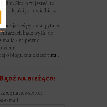
rackim. Skoro tu jesteś, to
ie tak jak i ja - uwielbiasz
ać.
i masz jakieś pytania, pytaj w
ntarzach bądź wyślij do
e maila - na pewno
owiem!
ej o blogu znajdziesz
tutaj
.
Bądź na bieżąco!
sz się na newsletter
s e-mail: