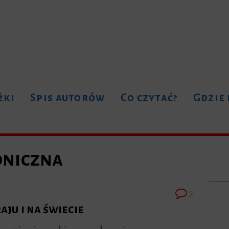
żki
Spis autorów
Co czytać?
Gdzie
oniczna
2
aju i na świecie