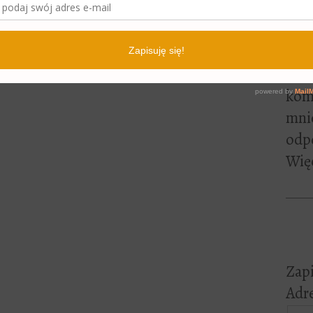
lite
pewn
czyt
Jeśl
kome
mni
odp
Więc
Zapi
Adre