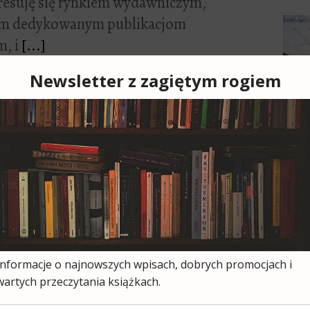
resuję się rynkiem wydawniczym,
tym dedykowanym publikacjom
m, i
[...]
Cześ
cies
moją
ksią
wszy