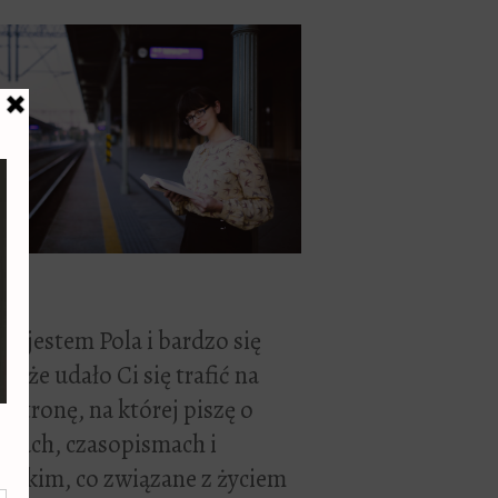
ć, jestem Pola i bardzo się
zę, że udało Ci się trafić na
 stronę, na której piszę o
żkach, czasopismach i
stkim, co związane z życiem