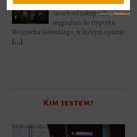
W końcu, po trzech
latach od zakupu (!),
sięgnęłam do tryptyku
Wojciecha Góreckiego, w którym opisuje
[...]
Kim jestem?