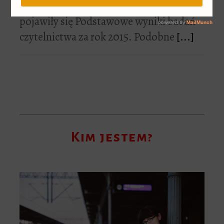
Na stronie Biblioteki Narodowej
pojawiły się Podstawowe wyniki badań
czytelnictwa za rok 2015. Podobne
[...]
Kim jestem?