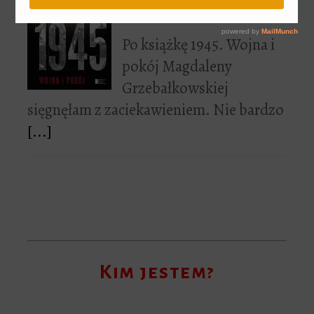
skończyła
Po książkę 1945. Wojna i
pokój Magdaleny
Grzebałkowskiej
sięgnęłam z zaciekawieniem. Nie bardzo
[...]
Kim jestem?