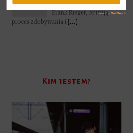
danych, Constanze Kurz i
Frank Rieger, opisują
proces zdobywania i
[...]
Kim jestem?