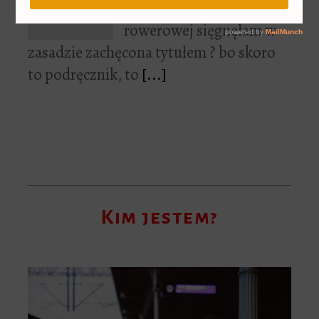
Po Podręcznik przygody
rowerowej sięgnęłam w
zasadzie zachęcona tytułem ? bo skoro
to podręcznik, to
[...]
Kim jestem?