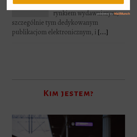
Ponieważ interesuję się
rynkiem wydawniczym,
szczególnie tym dedykowanym
publikacjom elektronicznym, i
[...]
Kim jestem?