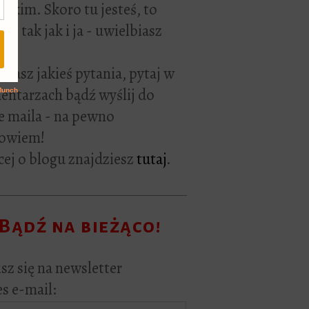
rackim. Skoro tu jesteś, to
ie tak jak i ja - uwielbiasz
ać.
i masz jakieś pytania, pytaj w
ntarzach bądź wyślij do
e maila - na pewno
owiem!
ej o blogu znajdziesz
tutaj
.
Bądź na bieżąco!
sz się na newsletter
s e-mail: