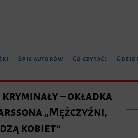
żki
Spis autorów
Co czytać?
Gdzie
kryminały – okładka
Larssona „Mężczyźni,
dzą kobiet”