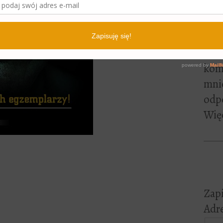
lite
pewn
czyt
Jeśl
kome
mni
odp
Więc
Zapi
Adre