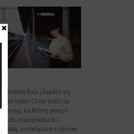
ć, jestem Pola i bardzo się
zę, że udało Ci się trafić na
 stronę, na której piszę o
żkach, czasopismach i
stkim, co związane z życiem