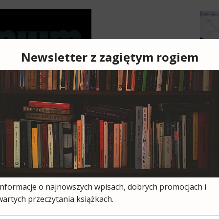
Cześ
cies
moją
ksią
wszy