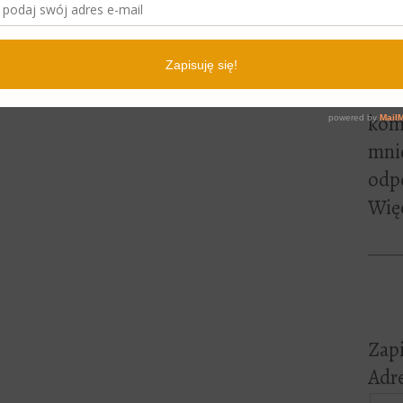
lite
pewn
czyt
Jeśl
kome
mni
odp
Więc
Zapi
Adre