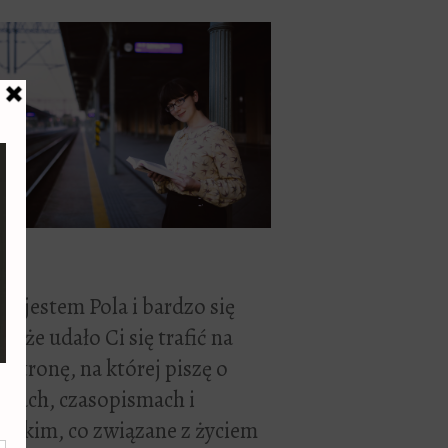
ć, jestem Pola i bardzo się
zę, że udało Ci się trafić na
 stronę, na której piszę o
żkach, czasopismach i
stkim, co związane z życiem