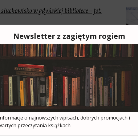
Cześ
cies
moją
ksią
wszy