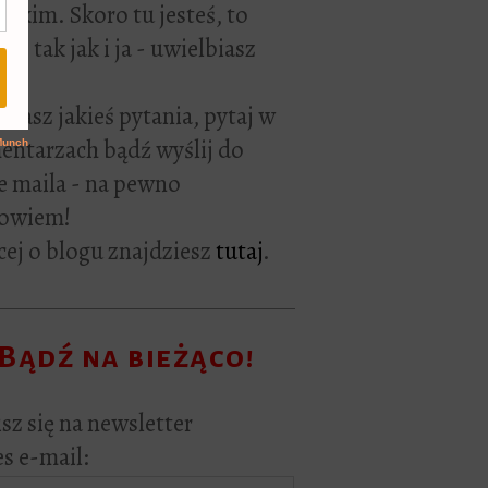
rackim. Skoro tu jesteś, to
ie tak jak i ja - uwielbiasz
ać.
i masz jakieś pytania, pytaj w
ntarzach bądź wyślij do
e maila - na pewno
owiem!
ej o blogu znajdziesz
tutaj
.
Bądź na bieżąco!
sz się na newsletter
s e-mail: