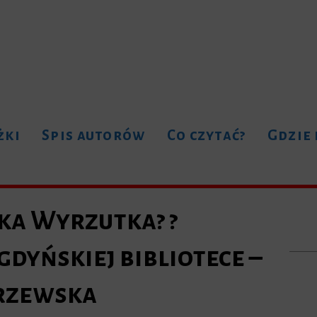
żki
Spis autorów
Co czytać?
Gdzie
ka Wyrzutka? ?
dyńskiej bibliotece –
erzewska