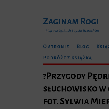
Zaginam Rogi
blog o książkach i życiu literackim
O stronie
Blog
Ksią
Podróże z książką
?Przygody Pędr
słuchowisko w g
fot. Sylwia Mi