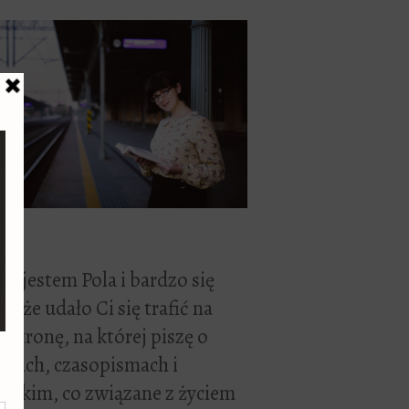
ć, jestem Pola i bardzo się
zę, że udało Ci się trafić na
 stronę, na której piszę o
żkach, czasopismach i
stkim, co związane z życiem