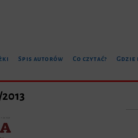
żki
Spis autorów
Co czytać?
Gdzie
/2013