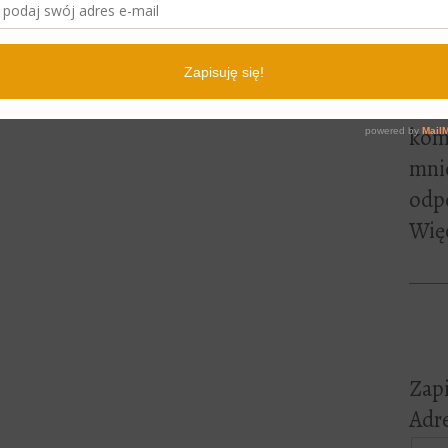
lite
pewn
czyt
Jeśl
kome
mni
odp
Więc
Zapi
Adre