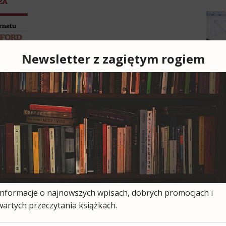
Cześ
cies
moją
ksią
wszy