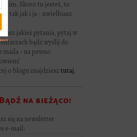
rackim. Skoro tu jesteś, to
ie tak jak i ja - uwielbiasz
ać.
i masz jakieś pytania, pytaj w
ntarzach bądź wyślij do
e maila - na pewno
owiem!
ej o blogu znajdziesz
tutaj
.
Bądź na bieżąco!
sz się na newsletter
s e-mail: