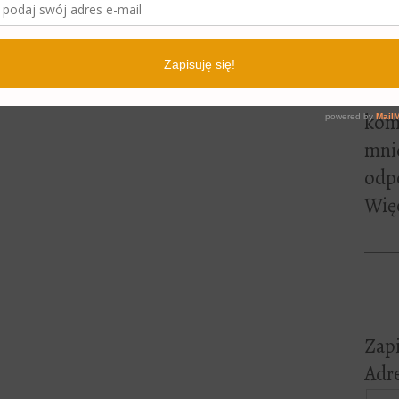
lite
pewn
czyt
Jeśl
kome
mni
odp
Więc
Zapi
Adre