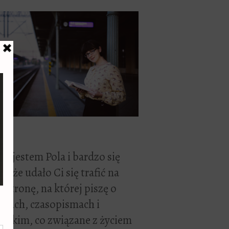
ć, jestem Pola i bardzo się
zę, że udało Ci się trafić na
 stronę, na której piszę o
żkach, czasopismach i
stkim, co związane z życiem