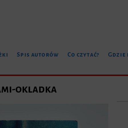
żki
Spis autorów
Co czytać?
Gdzie
ami-okladka