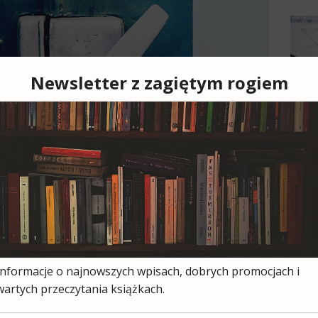
Cześ
cies
moją
ksią
wszy