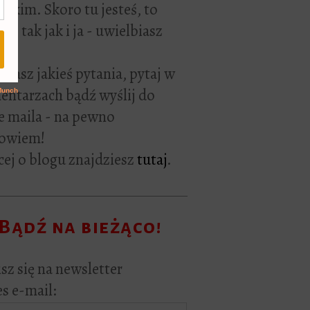
rackim. Skoro tu jesteś, to
ie tak jak i ja - uwielbiasz
ać.
i masz jakieś pytania, pytaj w
ntarzach bądź wyślij do
e maila - na pewno
owiem!
ej o blogu znajdziesz
tutaj
.
Bądź na bieżąco!
sz się na newsletter
s e-mail: