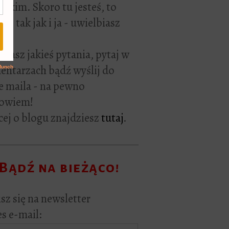
rackim. Skoro tu jesteś, to
ie tak jak i ja - uwielbiasz
ać.
i masz jakieś pytania, pytaj w
ntarzach bądź wyślij do
e maila - na pewno
owiem!
ej o blogu znajdziesz
tutaj
.
Bądź na bieżąco!
sz się na newsletter
s e-mail: