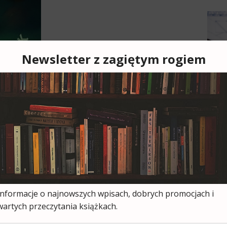
Cześ
cies
moją
ksią
wszy