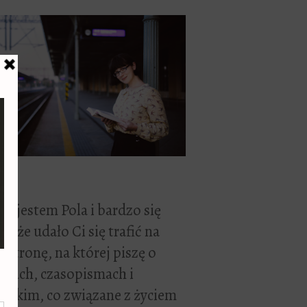
ć, jestem Pola i bardzo się
zę, że udało Ci się trafić na
 stronę, na której piszę o
żkach, czasopismach i
stkim, co związane z życiem