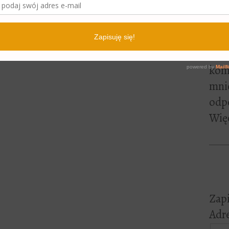
lite
pewn
czyt
Jeśl
kome
mni
odp
Więc
Zapi
Adre