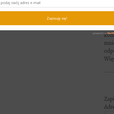
lite
pewn
czyt
Jeśl
kome
mni
odp
Więc
Zapi
Adre