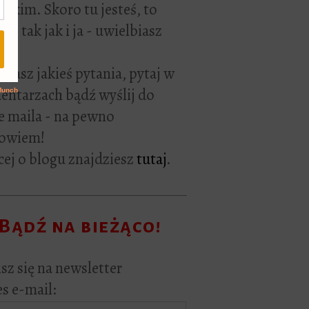
rackim. Skoro tu jesteś, to
ie tak jak i ja - uwielbiasz
ać.
i masz jakieś pytania, pytaj w
ntarzach bądź wyślij do
e maila - na pewno
owiem!
ej o blogu znajdziesz
tutaj
.
Bądź na bieżąco!
sz się na newsletter
s e-mail: