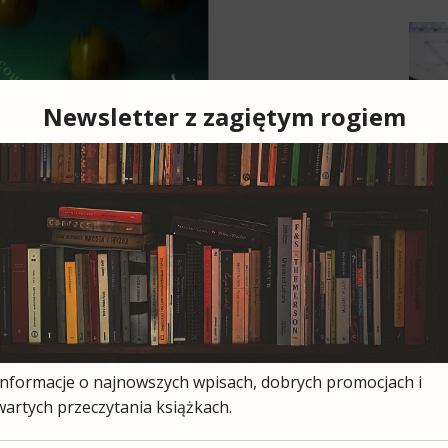
Cześ
cies
moją
ksią
wszy