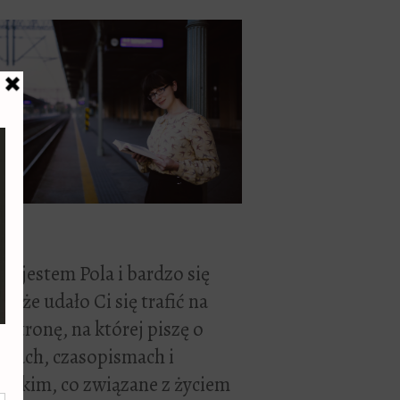
ć, jestem Pola i bardzo się
zę, że udało Ci się trafić na
 stronę, na której piszę o
żkach, czasopismach i
stkim, co związane z życiem