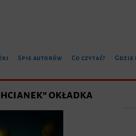
żki
Spis autorów
Co czytać?
Gdzie
chcianek” okładka