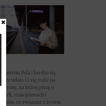
ć, jestem Pola i bardzo się
zę, że udało Ci się trafić na
 stronę, na której piszę o
żkach, czasopismach i
stkim, co związane z życiem