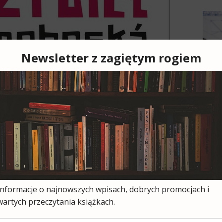
Cześ
cies
moją
ksią
wszy