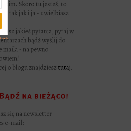
rackim. Skoro tu jesteś, to
ie tak jak i ja - uwielbiasz
ać.
i masz jakieś pytania, pytaj w
ntarzach bądź wyślij do
e maila - na pewno
owiem!
ej o blogu znajdziesz
tutaj
.
Bądź na bieżąco!
sz się na newsletter
s e-mail: