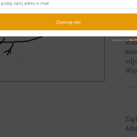
lite
pewn
czyt
Jeśl
kome
mni
odp
Więc
Zapi
Adre