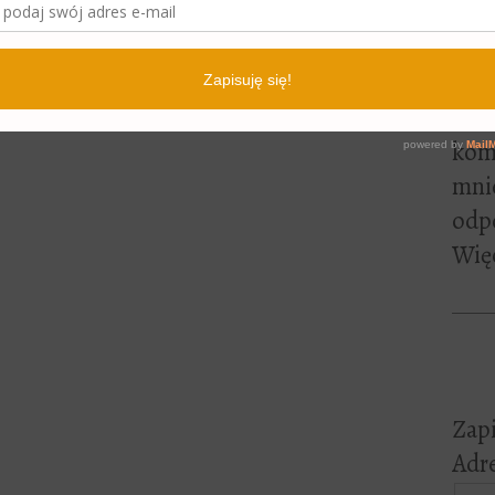
lite
pewn
czyt
Jeśl
kome
mni
odp
Więc
Zapi
Adre