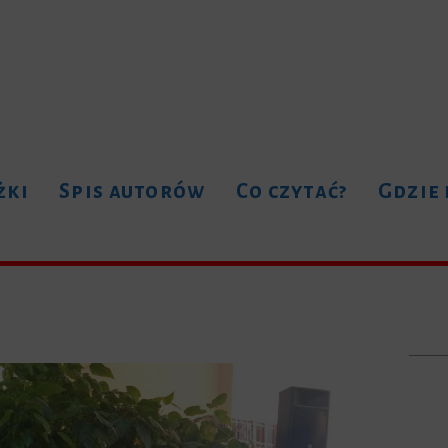
żki
Spis autorów
Co czytać?
Gdzie