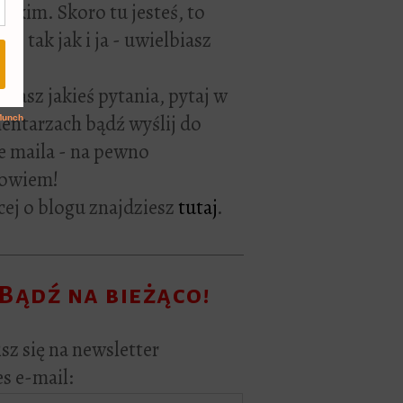
rackim. Skoro tu jesteś, to
ie tak jak i ja - uwielbiasz
ać.
i masz jakieś pytania, pytaj w
ntarzach bądź wyślij do
e maila - na pewno
owiem!
ej o blogu znajdziesz
tutaj
.
Bądź na bieżąco!
sz się na newsletter
s e-mail: