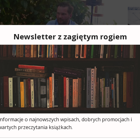
Cześ
cies
moją
ksią
wszy