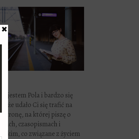
ć, jestem Pola i bardzo się
zę, że udało Ci się trafić na
 stronę, na której piszę o
żkach, czasopismach i
stkim, co związane z życiem