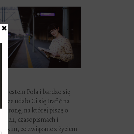
ć, jestem Pola i bardzo się
zę, że udało Ci się trafić na
 stronę, na której piszę o
żkach, czasopismach i
stkim, co związane z życiem