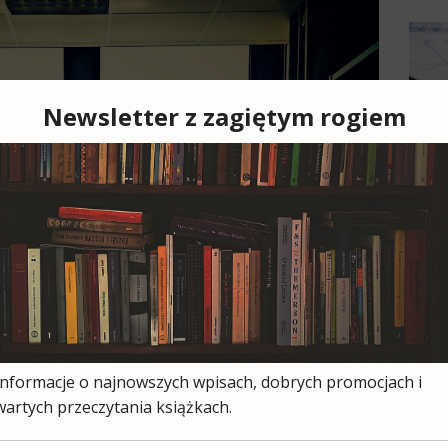
Cześ
cies
moją
ksią
wszy