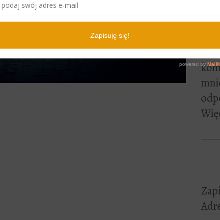
lite
pewn
czyt
Jeśl
kome
mni
odp
Więc
Zapi
Adre