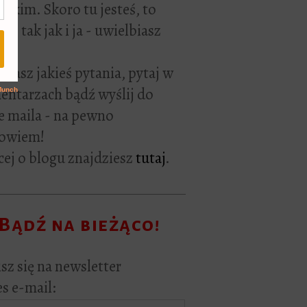
rackim. Skoro tu jesteś, to
ie tak jak i ja - uwielbiasz
ać.
i masz jakieś pytania, pytaj w
ntarzach bądź wyślij do
e maila - na pewno
owiem!
ej o blogu znajdziesz
tutaj
.
Bądź na bieżąco!
sz się na newsletter
s e-mail: