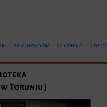
żki
Spis autorów
Co czytać?
Gdzie
lioteka
w Toruniu ]