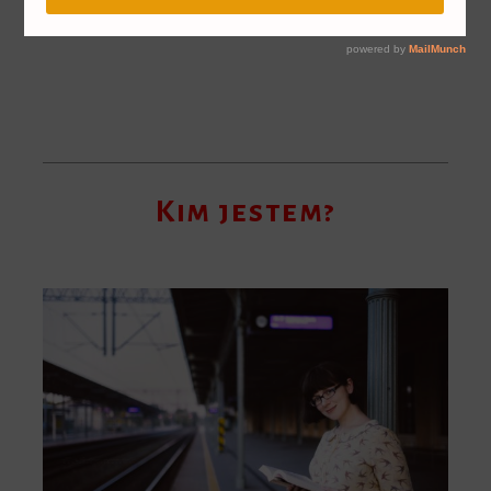
barykadę" Anny Świrszczyńskiej
Kim jestem?