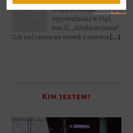
Wojna to sztuka
wprowadzania w błąd.
Sun Zi, „Sztuka wojenna”
Gdy nad ranem we wtorek 6 czerwca
[...]
Kim jestem?