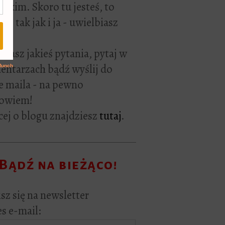
rackim. Skoro tu jesteś, to
ie tak jak i ja - uwielbiasz
ać.
i masz jakieś pytania, pytaj w
ntarzach bądź wyślij do
e maila - na pewno
owiem!
ej o blogu znajdziesz
tutaj
.
Bądź na bieżąco!
sz się na newsletter
s e-mail: