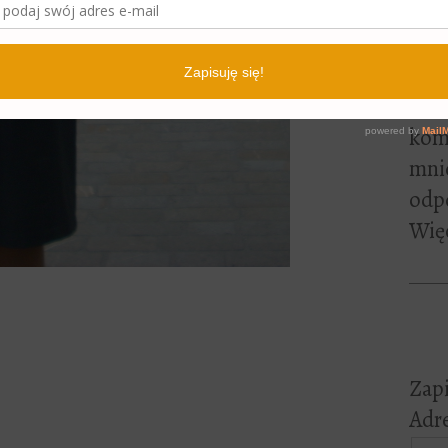
lite
pewn
czyt
Jeśl
kome
mni
odp
Więc
Zapi
Adre