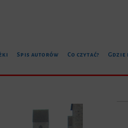
żki
Spis autorów
Co czytać?
Gdzie