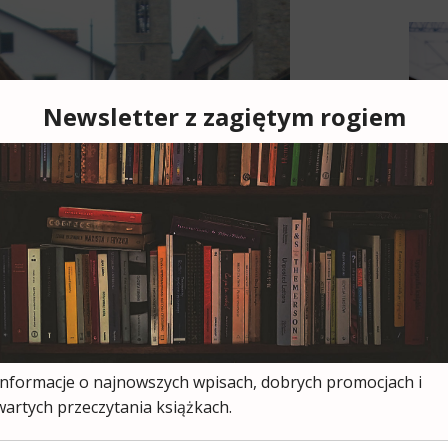
Cześ
cies
moją
ksią
wszy